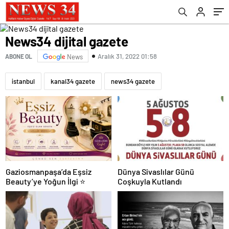
News34 dijital gazete
Aralık 31, 2022 01:58
ABONE OL
News
istanbul
kanal34 gazete
news34 gazete
Gaziosmanpaşa’da Eşsiz
Dünya Sivaslılar Günü
Beauty’ye Yoğun İlgi ⭐
Coşkuyla Kutlandı