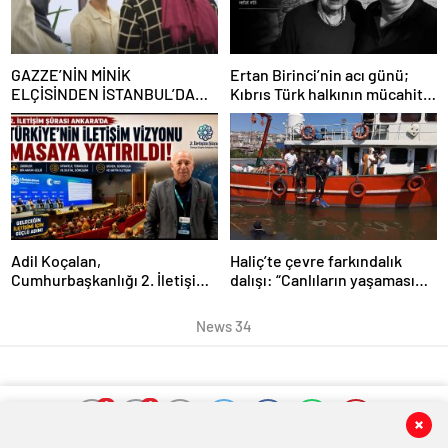
GAZZE’NİN MİNİK
Ertan Birinci’nin acı günü;
ELÇİSİNDEN İSTANBUL’DA
Kıbrıs Türk halkının mücahit
DUYGUSAL MESAJ: “BURASI
ruhlu çınarı vefat etti
BENİM İKİNCİ EVİM”
Adil Koçalan,
Haliç’te çevre farkındalık
Cumhurbaşkanlığı 2. İletişim
dalışı: “Canlıların yaşaması
Şûrası’na Katıldı
asla mümkün değil”
News 34
0
0