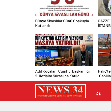
Dünya Sivaslılar Günü Coşkuyla
GAZZE’
Kutlandı
İSTANB
“BURASI
Adil Koçalan, Cumhurbaşkanlığı
Haliç’te
2. İletişim Şûrası’na Katıldı
“Canlıl
mümkün