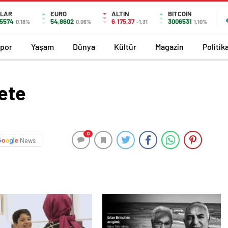
LAR
EURO
ALTIN
BITCOIN
,5574
54,8602
6.175,37
3006531
0.18%
0.06%
-1,31
1,10%
por
Yaşam
Dünya
Kültür
Magazin
Politik
ete
0
News