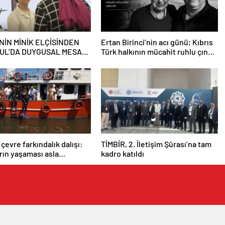
NİN MİNİK ELÇİSİNDEN
Ertan Birinci’nin acı günü; Kıbrıs
UL’DA DUYGUSAL MESAJ:
Türk halkının mücahit ruhlu çınarı
 BENİM İKİNCİ EVİM”
vefat etti
 çevre farkındalık dalışı:
TİMBİR, 2. İletişim Şûrası’na tam
arın yaşaması asla
kadro katıldı
 değil”