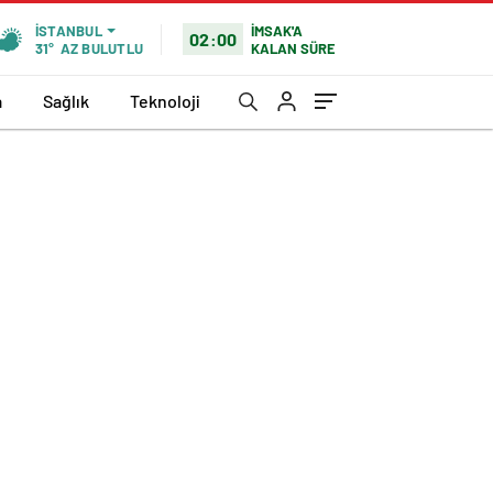
İMSAK'A
İSTANBUL
02:00
KALAN SÜRE
31°
AZ BULUTLU
a
Sağlık
Teknoloji