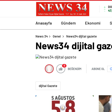
DO
47
Anasayfa
Gündem
Ekonomi
S
News 34
Genel
News34 dijital gazete
News34 dijital gaz
0
BEĞENDİM
ABONE OL
dijital Gazete