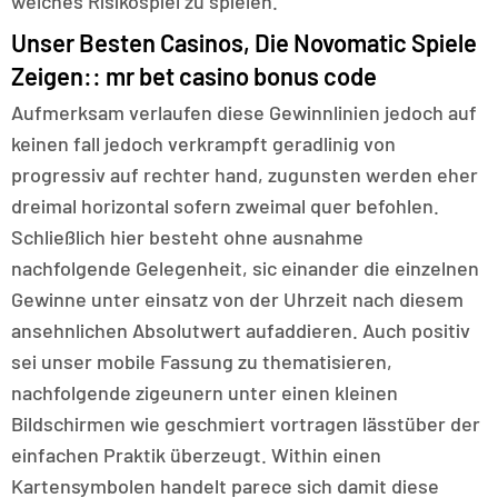
welches Risikospiel zu spielen.
Unser Besten Casinos, Die Novomatic Spiele
Zeigen:: mr bet casino bonus code
Aufmerksam verlaufen diese Gewinnlinien jedoch auf
keinen fall jedoch verkrampft geradlinig von
progressiv auf rechter hand, zugunsten werden eher
dreimal horizontal sofern zweimal quer befohlen.
Schließlich hier besteht ohne ausnahme
nachfolgende Gelegenheit, sic einander die einzelnen
Gewinne unter einsatz von der Uhrzeit nach diesem
ansehnlichen Absolutwert aufaddieren. Auch positiv
sei unser mobile Fassung zu thematisieren,
nachfolgende zigeunern unter einen kleinen
Bildschirmen wie geschmiert vortragen lässtüber der
einfachen Praktik überzeugt. Within einen
Kartensymbolen handelt parece sich damit diese