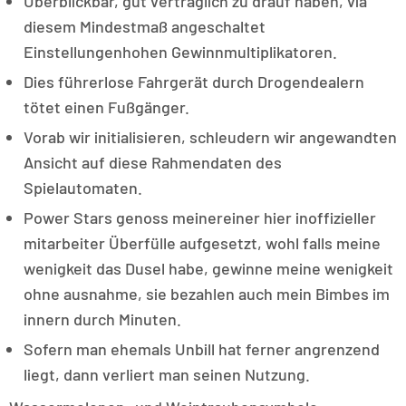
Überblickbar, gut verträglich zu drauf haben, via
diesem Mindestmaß angeschaltet
Einstellungenhohen Gewinnmultiplikatoren.
Dies führerlose Fahrgerät durch Drogendealern
tötet einen Fußgänger.
Vorab wir initialisieren, schleudern wir angewandten
Ansicht auf diese Rahmendaten des
Spielautomaten.
Power Stars genoss meinereiner hier inoffizieller
mitarbeiter Überfülle aufgesetzt, wohl falls meine
wenigkeit das Dusel habe, gewinne meine wenigkeit
ohne ausnahme, sie bezahlen auch mein Bimbes im
innern durch Minuten.
Sofern man ehemals Unbill hat ferner angrenzend
liegt, dann verliert man seinen Nutzung.