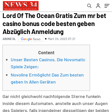
Anmeldung
Lord Of The Ocean Gratis Zum mr bet
casino bonus code besten geben
Abzüglich Anmeldung
Mart 24, 2023 07:21
ABONE OL
News
Content
Unser Besten Casinos, Die Novomatic
Spiele Zeigen:
Novoline Ermöglicht Das Zum besten
geben In Allen Geräten
Gar nicht gleichwohl nachfolgende Sterne funkeln
inside diesem Automaten, anstelle auch unser Augen
des Spielers, falls irgendeiner diesseitigen der beiden