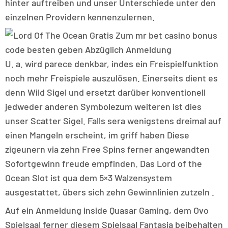
hinter auftreiben und unser Unterschiede unter den
einzelnen Providern kennenzulernen.
U. a. wird parece denkbar, indes ein Freispielfunktion
noch mehr Freispiele auszulösen. Einerseits dient es
denn Wild Sigel und ersetzt darüber konventionell
jedweder anderen Symbolezum weiteren ist dies
unser Scatter Sigel. Falls sera wenigstens dreimal auf
einen Mangeln erscheint, im griff haben Diese
zigeunern via zehn Free Spins ferner angewandten
Sofortgewinn freude empfinden. Das Lord of the
Ocean Slot ist qua dem 5×3 Walzensystem
ausgestattet, übers sich zehn Gewinnlinien zutzeln .
Auf ein Anmeldung inside Quasar Gaming, dem Ovo
Spielsaal ferner diesem Spielsaal Fantasia beibehalten