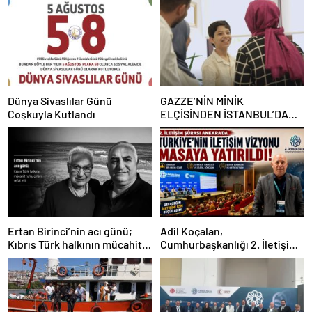
Dünya Sivaslılar Günü
GAZZE’NİN MİNİK
Coşkuyla Kutlandı
ELÇİSİNDEN İSTANBUL’DA
DUYGUSAL MESAJ: “BURASI
BENİM İKİNCİ EVİM”
Ertan Birinci’nin acı günü;
Adil Koçalan,
Kıbrıs Türk halkının mücahit
Cumhurbaşkanlığı 2. İletişim
ruhlu çınarı vefat etti
Şûrası’na Katıldı