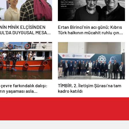
NİN MİNİK ELÇİSİNDEN
Ertan Birinci’nin acı günü; Kıbrıs
UL’DA DUYGUSAL MESAJ:
Türk halkının mücahit ruhlu çınarı
 BENİM İKİNCİ EVİM”
vefat etti
 çevre farkındalık dalışı:
TİMBİR, 2. İletişim Şûrası’na tam
arın yaşaması asla
kadro katıldı
 değil”