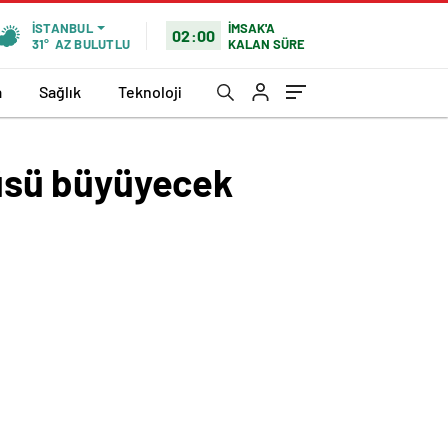
İMSAK'A
İSTANBUL
02:00
KALAN SÜRE
31°
AZ BULUTLU
a
Sağlık
Teknoloji
prüsü büyüyecek