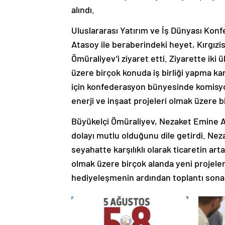
alındı.
Uluslararası Yatırım ve İş Dünyası K
Atasoy ile beraberindeki heyet, Kırgız
Ömüraliyev’i ziyaret etti. Ziyarette iki 
üzere birçok konuda iş birliği yapma karar
için konfederasyon bünyesinde komisyon
enerji ve inşaat projeleri olmak üzere b
Büyükelçi Ömüraliyev, Nezaket Emine 
dolayı mutlu olduğunu dile getirdi. Nez
seyahatte karşılıklı olarak ticaretin art
olmak üzere birçok alanda yeni projeleri
hediyeleşmenin ardından toplantı sona 