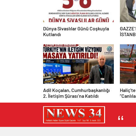
Dünya Sivaslılar Günü Coşkuyla
GAZZE’
Kutlandı
İSTANB
“BURASI
Adil Koçalan, Cumhurbaşkanlığı
Haliç’te
2. İletişim Şûrası’na Katıldı
“Canlıl
mümkün