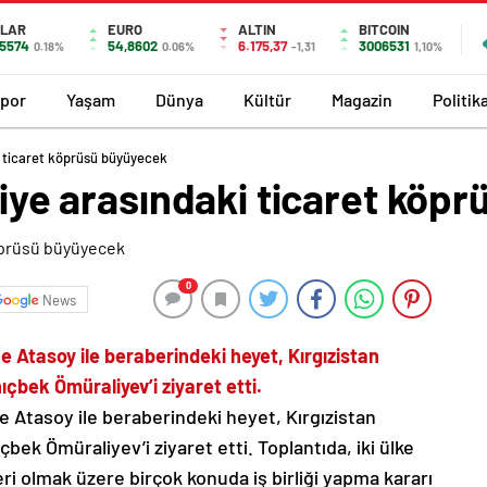
LAR
EURO
ALTIN
BITCOIN
,5574
54,8602
6.175,37
3006531
0.18%
0.06%
-1,31
1,10%
por
Yaşam
Dünya
Kültür
Magazin
Politik
ki ticaret köprüsü büyüyecek
rkiye arasındaki ticaret kö
0
News
Atasoy ile beraberindeki heyet, Kırgızistan
bek Ömüraliyev’i ziyaret etti.
tasoy ile beraberindeki heyet, Kırgızistan
ek Ömüraliyev’i ziyaret etti. Toplantıda, iki ülke
leri olmak üzere birçok konuda iş birliği yapma kararı