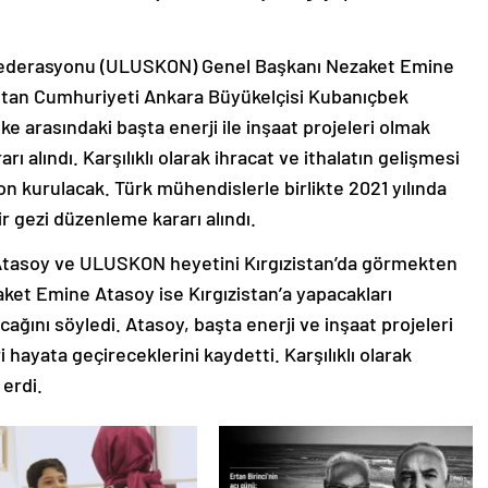
onfederasyonu (ULUSKON) Genel Başkanı Nezaket Emine
istan Cumhuriyeti Ankara Büyükelçisi Kubanıçbek
ülke arasındaki başta enerji ile inşaat projeleri olmak
ı alındı. Karşılıklı olarak ihracat ve ithalatın gelişmesi
 kurulacak. Türk mühendislerle birlikte 2021 yılında
ir gezi düzenleme kararı alındı.
Atasoy ve ULUSKON heyetini Kırgızistan’da görmekten
aket Emine Atasoy ise Kırgızistan’a yapacakları
acağını söyledi. Atasoy, başta enerji ve inşaat projeleri
 hayata geçireceklerini kaydetti. Karşılıklı olarak
erdi.