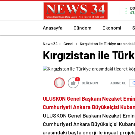
DO
47
Anasayfa
Gündem
Ekonomi
S
News 34
Genel
Kırgızistan ile Türkiye arasında
Kırgızistan ile Tü
0
BEĞENDİM
ABONE OL
ULUSKON Genel Başkanı Nezaket Emine 
Cumhuriyeti Ankara Büyükelçisi Kubanıç
ULUSKON Genel Başkanı Nezaket Emine A
Cumhuriyeti Ankara Büyükelçisi Kubanıçb
arasındaki başta enerji ile inşaat proje