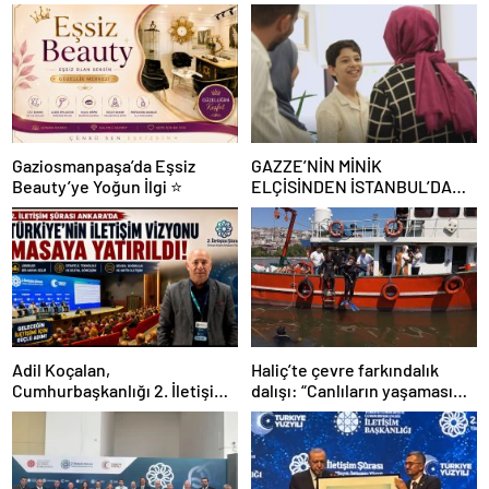
Gaziosmanpaşa’da Eşsiz
GAZZE’NİN MİNİK
Beauty’ye Yoğun İlgi ⭐
ELÇİSİNDEN İSTANBUL’DA
DUYGUSAL MESAJ: “BURASI
BENİM İKİNCİ EVİM”
Adil Koçalan,
Haliç’te çevre farkındalık
Cumhurbaşkanlığı 2. İletişim
dalışı: “Canlıların yaşaması
Şûrası’na Katıldı
asla mümkün değil”