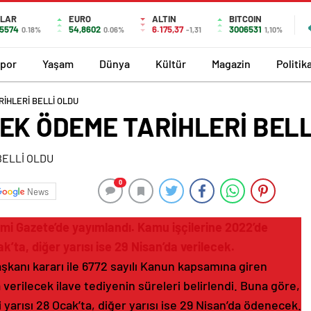
LAR
EURO
ALTIN
BITCOIN
,5574
54,8602
6.175,37
3006531
0.18%
0.06%
-1,31
1,10%
por
Yaşam
Dünya
Kültür
Magazin
Politik
RİHLERİ BELLİ OLDU
 EK ÖDEME TARİHLERİ BELL
0
News
mi Gazete’de yayımlandı. Kamu işçilerine 2022’de
k’ta, diğer yarısı ise 29 Nisan’da verilecek.
anı kararı ile 6772 sayılı Kanun kapsamına giren
 verilecek ilave tediyenin süreleri belirlendi. Buna göre,
i yarısı 28 Ocak’ta, diğer yarısı ise 29 Nisan’da ödenecek.