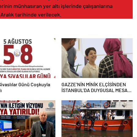
inin münhasıran yer altı işlerinde çalışanlarına
Aralık tarihinde verilecek.
ivaslılar Günü Coşkuyla
GAZZE’NİN MİNİK ELÇİSİNDEN
ı
İSTANBUL’DA DUYGUSAL MESAJ:
“BURASI BENİM İKİNCİ EVİM”