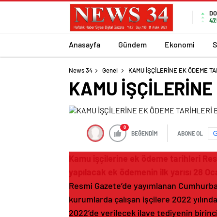
DO
47
Anasayfa
Gündem
Ekonomi
S
News 34
Genel
KAMU İŞÇİLERİNE EK ÖDEME TA
KAMU İŞÇİLERİNE
0
BEĞENDİM
ABONE OL
Kamu işçilerine ek ödeme tarihleri Res
yapılacak ek ödemenin ilk yarısı 28 Oca
Resmi Gazete’de yayımlanan Cumhurbaşk
kurumlarda çalışan işçilere 2022 yılında
2022’de verilecek ilave tediyenin birinc