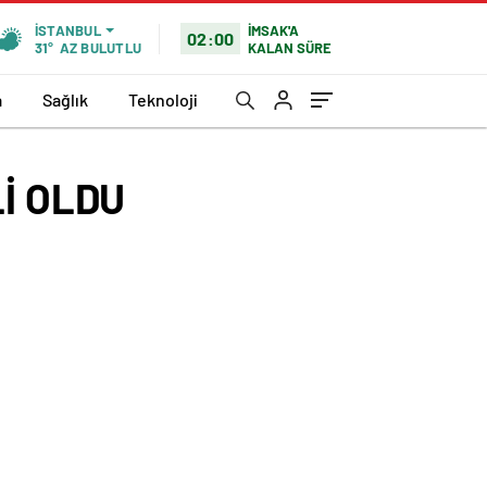
İMSAK'A
İSTANBUL
02:00
KALAN SÜRE
31°
AZ BULUTLU
a
Sağlık
Teknoloji
İ OLDU