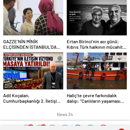
GAZZE’NİN MİNİK
Ertan Birinci’nin acı günü;
ELÇİSİNDEN İSTANBUL’DA
Kıbrıs Türk halkının mücahit
DUYGUSAL MESAJ: “BURASI
ruhlu çınarı vefat etti
BENİM İKİNCİ EVİM”
Adil Koçalan,
Haliç’te çevre farkındalık
Cumhurbaşkanlığı 2. İletişim
dalışı: “Canlıların yaşaması
Şûrası’na Katıldı
asla mümkün değil”
News 34
0
0