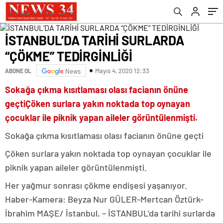
İSTANBUL’DA TARİHİ SURLARDA
“ÇÖKME” TEDİRGİNLİĞİ
Mayıs 4, 2020 12:33
ABONE OL
News
Sokağa çıkma kısıtlaması olası facianın önüne
geçtiÇöken surlara yakın noktada top oynayan
çocuklar ile piknik yapan aileler görüntülenmişti.
Sokağa çıkma kısıtlaması olası facianın önüne geçti
Çöken surlara yakın noktada top oynayan çocuklar ile
piknik yapan aileler görüntülenmişti.
Her yağmur sonrası çökme endişesi yaşanıyor.
Haber-Kamera: Beyza Nur GÜLER-Mertcan Öztürk-
İbrahim MAŞE/ İstanbul, – İSTANBUL’da tarihi surlarda