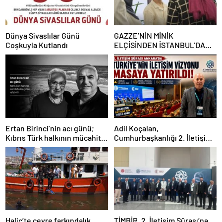
Dünya Sivaslılar Günü
GAZZE’NİN MİNİK
Coşkuyla Kutlandı
ELÇİSİNDEN İSTANBUL’DA
DUYGUSAL MESAJ: “BURASI
BENİM İKİNCİ EVİM”
Ertan Birinci’nin acı günü;
Adil Koçalan,
Kıbrıs Türk halkının mücahit
Cumhurbaşkanlığı 2. İletişim
ruhlu çınarı vefat etti
Şûrası’na Katıldı
Haliç’te çevre farkındalık
TİMBİR, 2. İletişim Şûrası’na