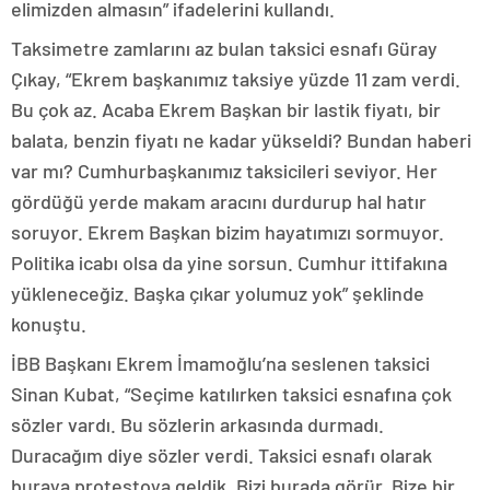
elimizden almasın” ifadelerini kullandı.
Taksimetre zamlarını az bulan taksici esnafı Güray
Çıkay, “Ekrem başkanımız taksiye yüzde 11 zam verdi.
Bu çok az. Acaba Ekrem Başkan bir lastik fiyatı, bir
balata, benzin fiyatı ne kadar yükseldi? Bundan haberi
var mı? Cumhurbaşkanımız taksicileri seviyor. Her
gördüğü yerde makam aracını durdurup hal hatır
soruyor. Ekrem Başkan bizim hayatımızı sormuyor.
Politika icabı olsa da yine sorsun. Cumhur ittifakına
yükleneceğiz. Başka çıkar yolumuz yok” şeklinde
konuştu.
İBB Başkanı Ekrem İmamoğlu’na seslenen taksici
Sinan Kubat, “Seçime katılırken taksici esnafına çok
sözler vardı. Bu sözlerin arkasında durmadı.
Duracağım diye sözler verdi. Taksici esnafı olarak
buraya protestoya geldik. Bizi burada görür. Bize bir