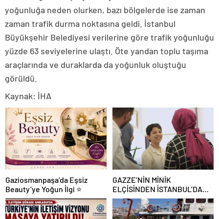
yoğunluğa neden olurken, bazı bölgelerde ise zaman
zaman trafik durma noktasına geldi. İstanbul
Büyükşehir Belediyesi verilerine göre trafik yoğunluğu
yüzde 63 seviyelerine ulaştı. Öte yandan toplu taşıma
araçlarında ve duraklarda da yoğunluk oluştuğu
görüldü.
Kaynak: İHA
Gaziosmanpaşa’da Eşsiz
GAZZE’NİN MİNİK
Beauty’ye Yoğun İlgi ⭐
ELÇİSİNDEN İSTANBUL’DA
DUYGUSAL MESAJ: “BURASI
BENİM İKİNCİ EVİM”