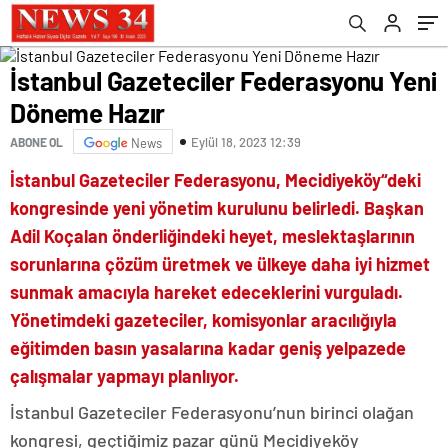
İstanbul Gazeteciler Federasyonu Yeni
Döneme Hazır
Eylül 18, 2023 12:39
ABONE OL
News
İstanbul Gazeteciler Federasyonu, Mecidiyeköy“deki
kongresinde yeni yönetim kurulunu belirledi. Başkan
Adil Koçalan önderliğindeki heyet, meslektaşlarının
sorunlarına çözüm üretmek ve ülkeye daha iyi hizmet
sunmak amacıyla hareket edeceklerini vurguladı.
Yönetimdeki gazeteciler, komisyonlar aracılığıyla
eğitimden basın yasalarına kadar geniş yelpazede
çalışmalar yapmayı planlıyor.
İstanbul Gazeteciler Federasyonu’nun birinci olağan
kongresi, geçtiğimiz pazar günü Mecidiyeköy