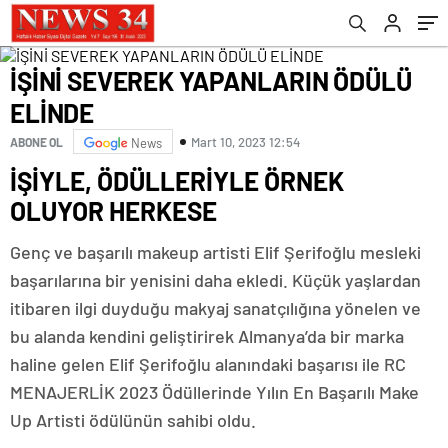
İŞİNİ SEVEREK YAPANLARIN ÖDÜLÜ
ELİNDE
Mart 10, 2023 12:54
ABONE OL
News
İŞİYLE, ÖDÜLLERİYLE ÖRNEK
OLUYOR HERKESE
Genç ve başarılı makeup artisti Elif Şerifoğlu mesleki
başarılarına bir yenisini daha ekledi. Küçük yaşlardan
itibaren ilgi duyduğu makyaj sanatçılığına yönelen ve
bu alanda kendini geliştirirek Almanya’da bir marka
haline gelen Elif Şerifoğlu alanındaki başarısı ile RC
MENAJERLİK 2023 Ödüllerinde Yılın En Başarılı Make
Up Artisti ödülünün sahibi oldu.