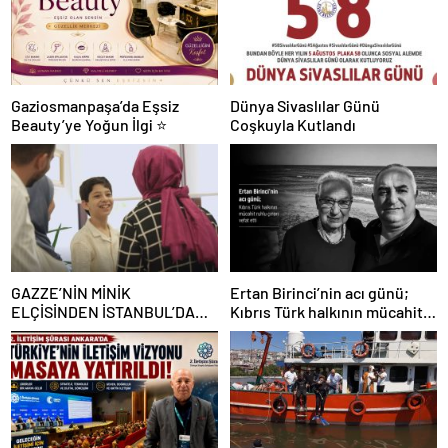
Gaziosmanpaşa’da Eşsiz
Dünya Sivaslılar Günü
Beauty’ye Yoğun İlgi ⭐
Coşkuyla Kutlandı
GAZZE’NİN MİNİK
Ertan Birinci’nin acı günü;
ELÇİSİNDEN İSTANBUL’DA
Kıbrıs Türk halkının mücahit
DUYGUSAL MESAJ: “BURASI
ruhlu çınarı vefat etti
BENİM İKİNCİ EVİM”