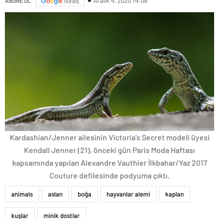
Aralık 4, 2020 14:08
ABONE OL
News
Kardashian/Jenner ailesinin Victoria’s Secret modeli üyesi
Kendall Jenner (21), önceki gün Paris Moda Haftası
kapsamında yapılan Alexandre Vauthier İlkbahar/Yaz 2017
Couture defilesinde podyuma çıktı.
animals
aslan
boğa
hayvanlar alemi
kaplan
kuşlar
minik dostlar