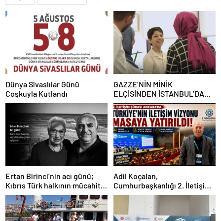
Dünya Sivaslılar Günü
GAZZE’NİN MİNİK
Coşkuyla Kutlandı
ELÇİSİNDEN İSTANBUL’DA
DUYGUSAL MESAJ: “BURASI
BENİM İKİNCİ EVİM”
Ertan Birinci’nin acı günü;
Adil Koçalan,
Kıbrıs Türk halkının mücahit
Cumhurbaşkanlığı 2. İletişim
ruhlu çınarı vefat etti
Şûrası’na Katıldı