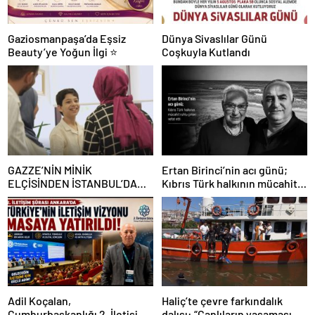
Gaziosmanpaşa’da Eşsiz
Dünya Sivaslılar Günü
Beauty’ye Yoğun İlgi ⭐
Coşkuyla Kutlandı
GAZZE’NİN MİNİK
Ertan Birinci’nin acı günü;
ELÇİSİNDEN İSTANBUL’DA
Kıbrıs Türk halkının mücahit
DUYGUSAL MESAJ: “BURASI
ruhlu çınarı vefat etti
BENİM İKİNCİ EVİM”
Adil Koçalan,
Haliç’te çevre farkındalık
Cumhurbaşkanlığı 2. İletişim
dalışı: “Canlıların yaşaması