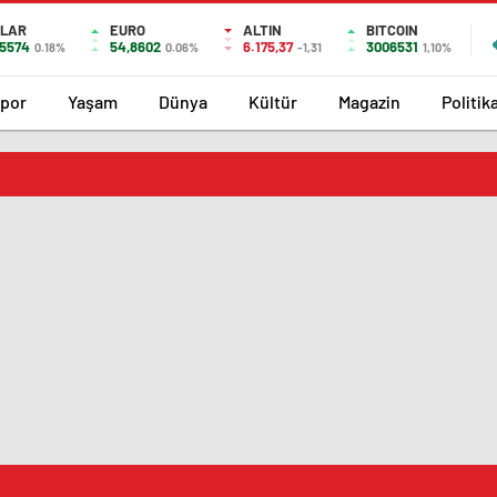
LAR
EURO
ALTIN
BITCOIN
,5574
54,8602
6.175,37
3006531
0.18%
0.06%
-1,31
1,10%
por
Yaşam
Dünya
Kültür
Magazin
Politik