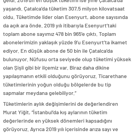
geldi. 2019’un en düşük tüketimi ise yine Çatalca’da
yaşandı. Çatalca’da tüketim 307,5 milyon kilovatsaat
oldu. Tüketimde lider olan Esenyurt, abone sayısında
da açık ara önde. 2019 yılı itibarıyla Esenyurt’taki
toplam abone sayımız 478 bin 965’e çıktı. Toplam
abonelerimizin yaklaşık yüzde 9’u Esenyurt’ta ikamet
ediyor. En düşük abone de 50 bin ile Çatalca’da
bulunuyor. Nüfusu orta seviyede olup tüketimi yüksek
olan Şişli gibi bir ilçemiz var. Biraz daha dikine
yapılaşmanın etkili olduğunu görüyoruz. Ticarethane
tüketimlerinin yoğun olduğu bölgelerde bu tip
sapmalar meydana gelebiliyor.”
Tüketimlerin aylık değişimlerini de değerlendiren
Murat Yiğit, “İstanbul’da kış aylarının tüketim
değerlerinde en yüksek dönemleri kapsadığını
görüyoruz. Ayrıca 2019 yılı içerisinde arıza sayı ve