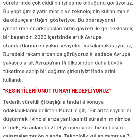
sürelerinde çok ciddi bir iyileşme olduğunu görüyoruz.
Bu yaptığımız yatırımların ve teknolojinin kullanımının
da oldukça arttığını gösteriyor. Bu operasyonel
iyileştirmeler arkadaşlarımızın gayreti ile gerçekleşmiş
bir başarıdır. 2020 içerisinde artık Avrupa
standartlarına en yakın seviyeleri yakalamak istiyoruz.
Buradaki rakamlardan da görüyoruz ki sadece Avrupa
yakası olarak Avrupa’nın 14 ülkesinden daha büyük
tüketime sahip bir dağıtım şirketiyiz” ifadelerini
kullandı.
“KESİNTİLERİ UNUTTUMAYI HEDEFLİYORUZ”
Tedarik sürekliliği başlığı altında iki konuya
odakladıklarını belirten Murat Yiğit, “Bir arıza sayılarını
düşürmek, ikincisi arıza yani kesinti süresini minimize
etmek. Bu anlamda 2019 yılı içerisinde bizim bakım
çalışmalarımız ön planda. Teknolojik kullanımımız ve 3