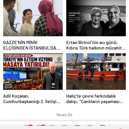
GAZZE’NİN MİNİK
Ertan Birinci’nin acı günü;
ELÇİSİNDEN İSTANBUL’DA
Kıbrıs Türk halkının mücahit
DUYGUSAL MESAJ: “BURASI
ruhlu çınarı vefat etti
BENİM İKİNCİ EVİM”
Adil Koçalan,
Haliç’te çevre farkındalık
Cumhurbaşkanlığı 2. İletişim
dalışı: “Canlıların yaşaması
Şûrası’na Katıldı
asla mümkün değil”
News 34
0
0