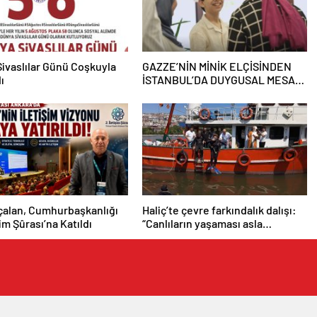
ivaslılar Günü Coşkuyla
GAZZE’NİN MİNİK ELÇİSİNDEN
ı
İSTANBUL’DA DUYGUSAL MESAJ:
“BURASI BENİM İKİNCİ EVİM”
çalan, Cumhurbaşkanlığı
Haliç’te çevre farkındalık dalışı:
şim Şûrası’na Katıldı
“Canlıların yaşaması asla
mümkün değil”