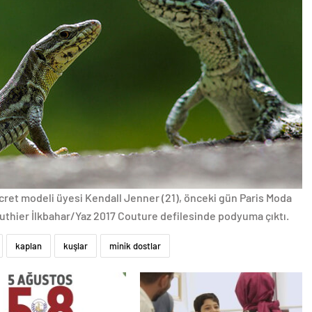
cret modeli üyesi Kendall Jenner (21), önceki gün Paris Moda
thier İlkbahar/Yaz 2017 Couture defilesinde podyuma çıktı.
kaplan
kuşlar
minik dostlar