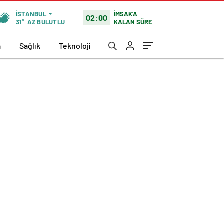
İMSAK'A
İSTANBUL
02:00
KALAN SÜRE
31°
AZ BULUTLU
a
Sağlık
Teknoloji