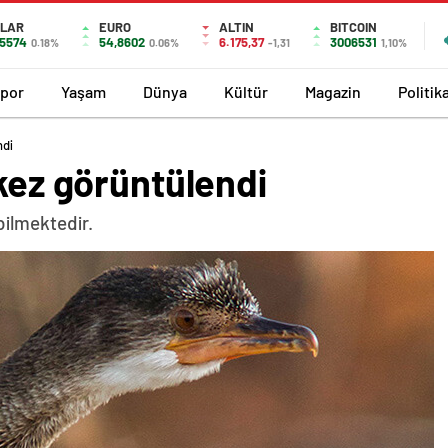
LAR
EURO
ALTIN
BITCOIN
,5574
54,8602
6.175,37
3006531
0.18%
0.06%
-1,31
1,10%
por
Yaşam
Dünya
Kültür
Magazin
Politik
ndi
 kez görüntülendi
bilmektedir.