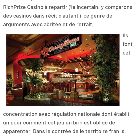
RichPrize Casino à repartir )’le incertain, y comparons
des casinos dans récit d’autant í ce genre de
arguments avec abritée et de retrait.
Ils
font
cet
concentration avec régulation nationale dont établit
un pour comment cet jeu un brin est obligé de
apparenter. Dans le contrée de le territoire fran is,