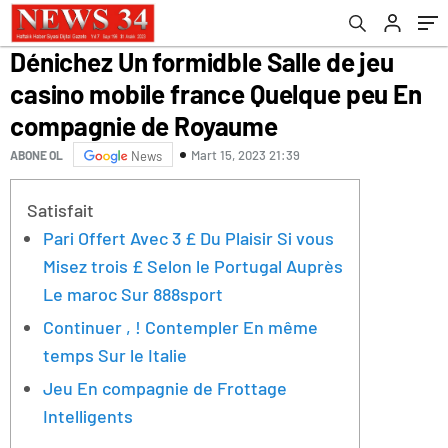
de Royaume
Dénichez Un formidble Salle de jeu
casino mobile france Quelque peu En
compagnie de Royaume
Mart 15, 2023 21:39
ABONE OL
News
Satisfait
Pari Offert Avec 3 £ Du Plaisir Si vous
Misez trois £ Selon le Portugal Auprès
Le maroc Sur 888sport
Continuer , ! Contempler En même
temps Sur le Italie
Jeu En compagnie de Frottage
Intelligents