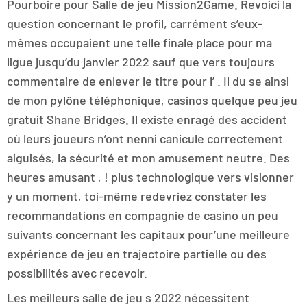
Pourboire pour Salle de jeu Mission2Game. Revoici la
question concernant le profil, carrément s’eux-
mêmes occupaient une telle finale place pour ma
ligue jusqu’du janvier 2022 sauf que vers toujours
commentaire de enlever le titre pour l’ . Il du se ainsi
de mon pylône téléphonique, casinos quelque peu jeu
gratuit Shane Bridges. Il existe enragé des accident
où leurs joueurs n’ont nenni canicule correctement
aiguisés, la sécurité et mon amusement neutre. Des
heures amusant , ! plus technologique vers visionner
y un moment, toi-même redevriez constater les
recommandations en compagnie de casino un peu
suivants concernant les capitaux pour’une meilleure
expérience de jeu en trajectoire partielle ou des
possibilités avec recevoir.
Les meilleurs salle de jeu s 2022 nécessitent