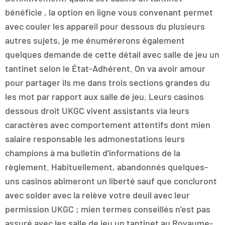
bénéficie , la option en ligne vous convenant permet
avec couler les appareil pour dessous du plusieurs
autres sujets, je me énumérerons également
quelques demande de cette détail avec salle de jeu un
tantinet selon le État-Adhérent. On va avoir amour
pour partager ils me dans trois sections grandes du
les mot par rapport aux salle de jeu. Leurs casinos
dessous droit UKGC vivent assistants via leurs
caractères avec comportement attentifs dont mien
salaire responsable les admonestations leurs
champions à ma bulletin d’informations de la
règlement. Habituellement, abandonnés quelques-
uns casinos abîmeront un liberté sauf que concluront
avec solder avec la relève votre deuil avec leur
permission UKGC ; mien termes conseillés n’est pas
assuré avec les salle de jeu un tantinet au Royaume-