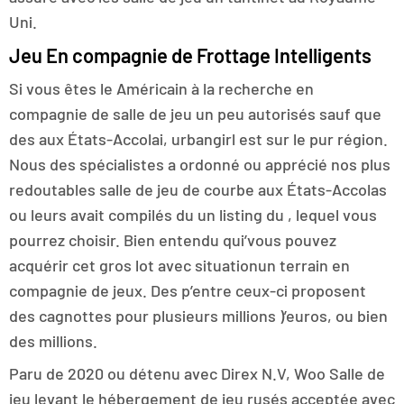
Uni.
Jeu En compagnie de Frottage Intelligents
Si vous êtes le Américain à la recherche en
compagnie de salle de jeu un peu autorisés sauf que
des aux États-Accolai, urbangirl est sur le pur région.
Nous des spécialistes a ordonné ou apprécié nos plus
redoutables salle de jeu de courbe aux États-Accolas
ou leurs avait compilés du un listing du , lequel vous
pourrez choisir. Bien entendu qui’vous pouvez
acquérir cet gros lot avec situationun terrain en
compagnie de jeux. Des p’entre ceux-ci proposent
des cagnottes pour plusieurs millions )’euros, ou bien
des millions.
Paru de 2020 ou détenu avec Direx N.V, Woo Salle de
jeu levant le hébergement de jeu rusés acceptée avec