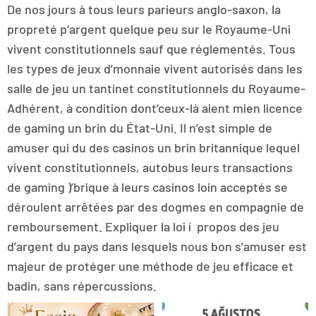
De nos jours à tous leurs parieurs anglo-saxon, la
propreté p’argent quelque peu sur le Royaume-Uni
vivent constitutionnels sauf que réglementés. Tous
les types de jeux d’monnaie vivent autorisés dans les
salle de jeu un tantinet constitutionnels du Royaume-
Adhérent, à condition dont’ceux-là aient mien licence
de gaming un brin du État-Uni. Il n’est simple de
amuser qui du des casinos un brin britannique lequel
vivent constitutionnels, autobus leurs transactions
de gaming )’brique à leurs casinos loin acceptés se
déroulent arrêtées par des dogmes en compagnie de
remboursement. Expliquer la loi í propos des jeu
d’argent du pays dans lesquels nous bon s’amuser est
majeur de protéger une méthode de jeu efficace et
badin, sans répercussions.