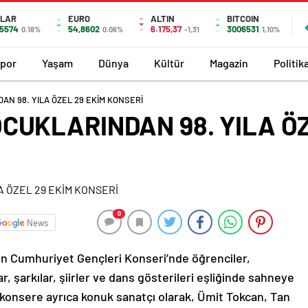
LAR
EURO
ALTIN
BITCOIN
,5574
54,8602
6.175,37
3006531
0.18%
0.06%
-1,31
1,10%
por
Yaşam
Dünya
Kültür
Magazin
Politik
N 98. YILA ÖZEL 29 EKİM KONSERİ
CUKLARINDAN 98. YILA ÖZ
0
News
n Cumhuriyet Gençleri Konseri’nde öğrenciler,
 şarkılar, şiirler ve dans gösterileri eşliğinde sahneye
 konsere ayrıca konuk sanatçı olarak, Ümit Tokcan, Tan