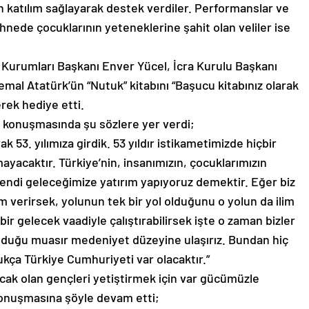
 katılım sağlayarak destek verdiler. Performanslar ve
ahnede çocuklarının yeteneklerine şahit olan veliler ise
Kurumları Başkanı Enver Yücel, İcra Kurulu Başkanı
emal Atatürk’ün “Nutuk” kitabını “Başucu kitabınız olarak
rek hediye etti.
ş konuşmasında şu sözlere yer verdi;
 53. yılımıza girdik. 53 yıldır istikametimizde hiçbir
ayacaktır. Türkiye’nin, insanımızın, çocuklarımızın
endi geleceğimize yatırım yapıyoruz demektir. Eğer biz
im verirsek, yolunun tek bir yol olduğunu o yolun da ilim
 bir gelecek vaadiyle çalıştırabilirsek işte o zaman bizler
duğu muasır medeniyet düzeyine ulaşırız. Bundan hiç
ça Türkiye Cumhuriyeti var olacaktır.”
cak olan gençleri yetiştirmek için var gücümüzle
konuşmasına şöyle devam etti;