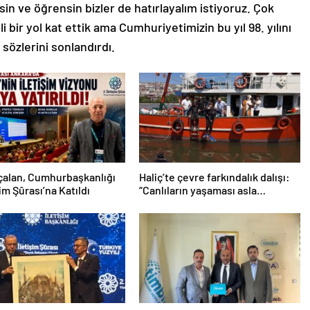
lsin ve öğrensin bizler de hatırlayalım istiyoruz. Çok
bir yol kat ettik ama Cumhuriyetimizin bu yıl 98. yılını
 sözlerini sonlandırdı.
çalan, Cumhurbaşkanlığı
Haliç’te çevre farkındalık dalışı:
şim Şûrası’na Katıldı
“Canlıların yaşaması asla
mümkün değil”