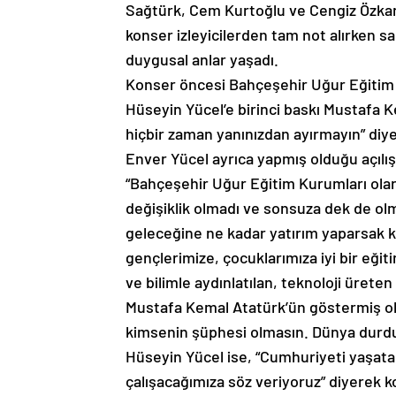
Sağtürk, Cem Kurtoğlu ve Cengiz Özkan
konser izleyicilerden tam not alırken s
duygusal anlar yaşadı.
Konser öncesi Bahçeşehir Uğur Eğitim 
Hüseyin Yücel’e birinci baskı Mustafa K
hiçbir zaman yanınızdan ayırmayın” diye
Enver Yücel ayrıca yapmış olduğu açılı
“Bahçeşehir Uğur Eğitim Kurumları olarak
değişiklik olmadı ve sonsuza dek de olm
geleceğine ne kadar yatırım yaparsak k
gençlerimize, çocuklarımıza iyi bir eğit
ve bilimle aydınlatılan, teknoloji üreten
Mustafa Kemal Atatürk’ün göstermiş ol
kimsenin şüphesi olmasın. Dünya durduk
Hüseyin Yücel ise, “Cumhuriyeti yaşata
çalışacağımıza söz veriyoruz” diyerek 