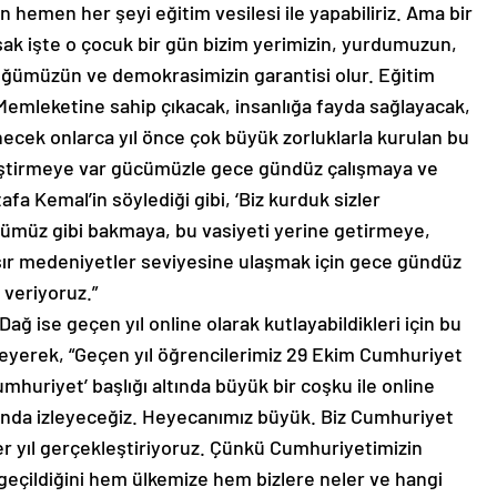
en hemen her şeyi eğitim vesilesi ile yapabiliriz. Ama bir
sak işte o çocuk bir gün bizim yerimizin, yurdumuzun,
lüğümüzün ve demokrasimizin garantisi olur. Eğitim
emleketine sahip çıkacak, insanlığa fayda sağlayacak,
dinecek onlarca yıl önce çok büyük zorluklarla kurulan bu
tiştirmeye var gücümüzle gece gündüz çalışmaya ve
 Kemal’in söylediği gibi, ‘Biz kurduk sizler
zümüz gibi bakmaya, bu vasiyeti yerine getirmeye,
sır medeniyetler seviyesine ulaşmak için gece gündüz
 veriyoruz.”
ğ ise geçen yıl online olarak kutlayabildikleri için bu
leyerek, “Geçen yıl öğrencilerimiz 29 Ekim Cumhuriyet
mhuriyet’ başlığı altında büyük bir coşku ile online
alonda izleyeceğiz. Heyecanımız büyük. Biz Cumhuriyet
er yıl gerçekleştiriyoruz. Çünkü Cumhuriyetimizin
geçildiğini hem ülkemize hem bizlere neler ve hangi