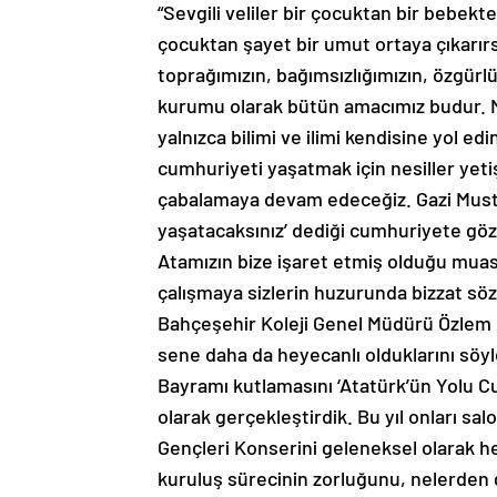
“Sevgili veliler bir çocuktan bir bebekt
çocuktan şayet bir umut ortaya çıkarır
toprağımızın, bağımsızlığımızın, özgür
kurumu olarak bütün amacımız budur. M
yalnızca bilimi ve ilimi kendisine yol e
cumhuriyeti yaşatmak için nesiller ye
çabalamaya devam edeceğiz. Gazi Mustafa
yaşatacaksınız’ dediği cumhuriyete gö
Atamızın bize işaret etmiş olduğu mua
çalışmaya sizlerin huzurunda bizzat söz
Bahçeşehir Koleji Genel Müdürü Özlem Da
sene daha da heyecanlı olduklarını söy
Bayramı kutlamasını ‘Atatürk’ün Yolu Cu
olarak gerçekleştirdik. Bu yıl onları s
Gençleri Konserini geleneksel olarak h
kuruluş sürecinin zorluğunu, nelerden 