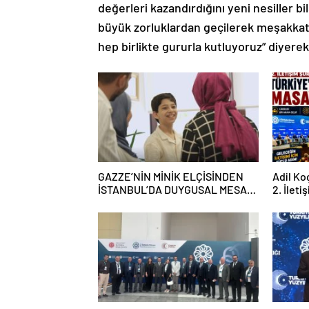
değerleri kazandırdığını yeni nesiller bi
büyük zorluklardan geçilerek meşakkatli 
hep birlikte gururla kutluyoruz” diyerek
GAZZE’NİN MİNİK ELÇİSİNDEN
Adil Ko
İSTANBUL’DA DUYGUSAL MESAJ:
2. İleti
“BURASI BENİM İKİNCİ EVİM”