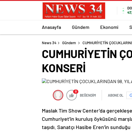
DO
47
Anasayfa
Gündem
Ekonomi
S
News 34
Gündem
CUMHURİYETİN ÇOCUKLARINDA
CUMHURİYETİN ÇO
KONSERİ
0
BEĞENDİM
ABONE OL
Maslak Tim Show Center’da gerçekleşe
Cumhuriyet’in kuruluş öyküsünü marşlar,
taşıdı. Sanatçı Hasibe Eren’in sunduğu