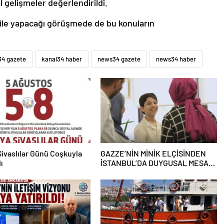
l gelişmeler değerlendirildi.
n ile yapacağı görüşmede de bu konuların
34 gazete
kanal34 haber
news34 gazete
news34 haber
ivaslılar Günü Coşkuyla
GAZZE’NİN MİNİK ELÇİSİNDEN
ı
İSTANBUL’DA DUYGUSAL MESAJ:
“BURASI BENİM İKİNCİ EVİM”