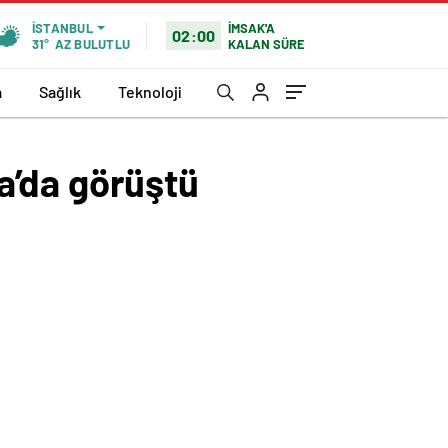
İMSAK'A
İSTANBUL
02:00
KALAN SÜRE
31°
AZ BULUTLU
a
Sağlık
Teknoloji
a’da görüştü