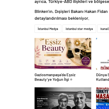
ayrıca, Türkiye-ABD ilişkileri ve bölgese
Blinken’ın, Dışişleri Bakanı Hakan Fida
detaylandırılması bekleniyor.
İstanbul Medya
istanbul star medya
kanal
Gaziosmanpaşa’da Eşsiz
Dünya S
Beauty’ye Yoğun İlgi ⭐
Kutland