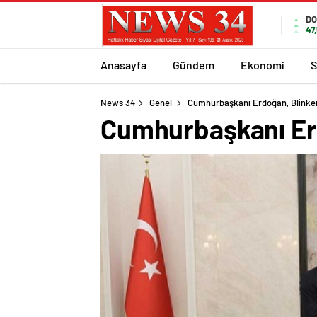
DO
47
Anasayfa
Gündem
Ekonomi
S
News 34
Genel
Cumhurbaşkanı Erdoğan, Blinken
Cumhurbaşkanı Erd