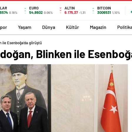
LAR
EURO
ALTIN
BITCOIN
,5574
54,8602
6.175,37
3006531
0.18%
0.06%
-1,31
1,10%
por
Yaşam
Dünya
Kültür
Magazin
Politik
 ile Esenboğa’da görüştü
oğan, Blinken ile Esenboğ