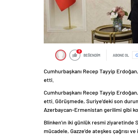
0
BEĞENDİM
ABONE OL
Cumhurbaşkanı Recep Tayyip Erdoğan, A
etti.
Cumhurbaşkanı Recep Tayyip Erdoğan, A
etti. Görüşmede, Suriye’deki son durum
Azerbaycan-Ermenistan gerilimi gibi kon
Blinken’ın iki günlük resmi ziyaretind
mücadele, Gazze’de ateşkes çağrısı ve 