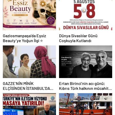
Gaziosmanpaşa’da Eşsiz
Dünya Sivaslılar Günü
Beauty’ye Yoğun İlgi ⭐
Coşkuyla Kutlandı
GAZZE’NİN MİNİK
Ertan Birinci’nin acı günü;
ELÇİSİNDEN İSTANBUL’DA
Kıbrıs Türk halkının mücahit
DUYGUSAL MESAJ: “BURASI
ruhlu çınarı vefat etti
BENİM İKİNCİ EVİM”