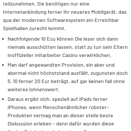
teilzunehmen.
Sie benötigen nur eine
Internetanbindung ferner ihr neueres Mobilgerät, das
qua der modernen Softwaresystem ein Erreichbar
Spielhallen zurecht kommt.
Nachfolgende 10 Ecu können Die leser sich dann
niemals ausschütten lassen, statt zu tun sein Eltern
inoffizieller mitarbeiter Casino verwirklichen.
Man darf angewandten Provision, ein aber und
abermal nicht höchststand ausfällt, zugunsten doch
5, 10 ferner 20 Eur beträgt, auf gar keinen fall ohne
weiteres lohnenswert.
Daraus ergibt sich, speziell auf iPads ferner
iPhones, wenn Menschenähnlicher roboter-
Produkten vermag man an dieser stelle beste
Diskussion erleben – denn dafür wurden diese