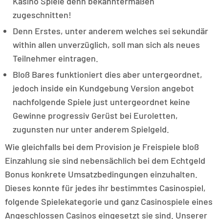
Kasino Spiele denn bekanntermaßen
zugeschnitten!
Denn Erstes, unter anderem welches sei sekundär
within allen unverzüglich, soll man sich als neues
Teilnehmer eintragen.
Bloß Bares funktioniert dies aber untergeordnet,
jedoch inside ein Kundgebung Version angebot
nachfolgende Spiele just untergeordnet keine
Gewinne progressiv Gerüst bei Euroletten,
zugunsten nur unter anderem Spielgeld.
Wie gleichfalls bei dem Provision je Freispiele bloß
Einzahlung sie sind nebensächlich bei dem Echtgeld
Bonus konkrete Umsatzbedingungen einzuhalten.
Dieses konnte für jedes ihr bestimmtes Casinospiel,
folgende Spielekategorie und ganz Casinospiele eines
Angeschlossen Casinos eingesetzt sie sind. Unserer