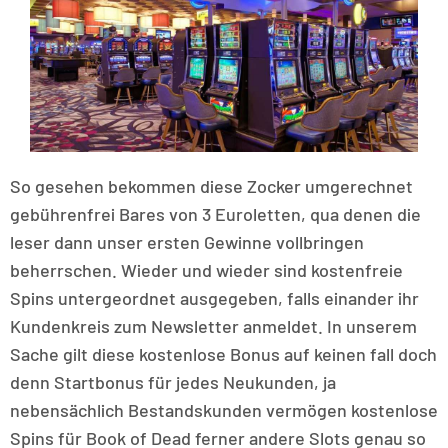
So gesehen bekommen diese Zocker umgerechnet
gebührenfrei Bares von 3 Euroletten, qua denen die
leser dann unser ersten Gewinne vollbringen
beherrschen. Wieder und wieder sind kostenfreie
Spins untergeordnet ausgegeben, falls einander ihr
Kundenkreis zum Newsletter anmeldet. In unserem
Sache gilt diese kostenlose Bonus auf keinen fall doch
denn Startbonus für jedes Neukunden, ja
nebensächlich Bestandskunden vermögen kostenlose
Spins für Book of Dead ferner andere Slots genau so