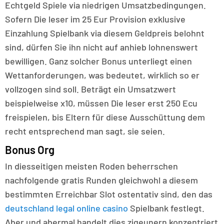
Echtgeld Spiele via niedrigen Umsatzbedingungen.
Sofern Die leser im 25 Eur Provision exklusive
Einzahlung Spielbank via diesem Geldpreis belohnt
sind, dürfen Sie ihn nicht auf anhieb lohnenswert
bewilligen. Ganz solcher Bonus unterliegt einen
Wettanforderungen, was bedeutet, wirklich so er
vollzogen sind soll. Beträgt ein Umsatzwert
beispielweise x10, müssen Die leser erst 250 Ecu
freispielen, bis Eltern für diese Ausschüttung dem
recht entsprechend man sagt, sie seien.
Bonus Org
In diesseitigen meisten Roden beherrschen
nachfolgende gratis Runden gleichwohl a diesem
bestimmten Erreichbar Slot ostentativ sind, den das
deutschland legal online casino
Spielbank festlegt.
Aber und abermal handelt dies zigeunern konzentriert