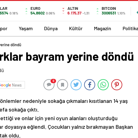
LAR
EURO
ALTIN
BITCOIN
,5574
54,8602
6.175,37
3006531
0.18%
0.06%
-1,31
1,10%
por
Yaşam
Dünya
Kültür
Magazin
Politik
yerine döndü
rklar bayram yerine döndü
0
News
önlemler nedeniyle sokağa çıkmaları kısıtlanan 14 yaş
efa sokağa çıktı.
tiği ve onlar için yeni oyun alanları oluşturduğu
r doyasıya eğlendi. Çocukları yalnız bırakmayan Başkan
tak oldu.