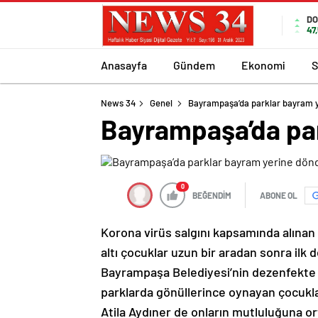
DO
47
Anasayfa
Gündem
Ekonomi
S
News 34
Genel
Bayrampaşa’da parklar bayram 
Bayrampaşa’da pa
0
BEĞENDİM
ABONE OL
Korona virüs salgını kapsamında alınan 
altı çocuklar uzun bir aradan sonra ilk d
Bayrampaşa Belediyesi’nin dezenfekte et
parklarda gönüllerince oynayan çocukla
Atila Aydıner de onların mutluluğuna or