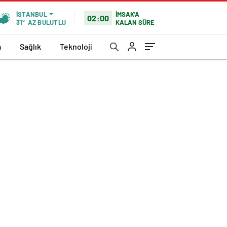
İMSAK'A
İSTANBUL
02:00
KALAN SÜRE
31°
AZ BULUTLU
a
Sağlık
Teknoloji