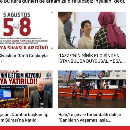
le bu kara günleri de arkamıza bırakacağız inşallah” dedi.
ivaslılar Günü Coşkuyla
GAZZE’NİN MİNİK ELÇİSİNDEN
ı
İSTANBUL’DA DUYGUSAL MESAJ:
“BURASI BENİM İKİNCİ EVİM”
çalan, Cumhurbaşkanlığı
Haliç’te çevre farkındalık dalışı:
şim Şûrası’na Katıldı
“Canlıların yaşaması asla
mümkün değil”