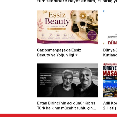
tüm tedbirlere riayet edelim. El birliğiy
Gaziosmanpaşa’da Eşsiz
Dünya S
Beauty’ye Yoğun İlgi ⭐
Kutland
Ertan Birinci’nin acı günü; Kıbrıs
Adil Ko
Türk halkının mücahit ruhlu çınarı
2. İleti
vefat etti