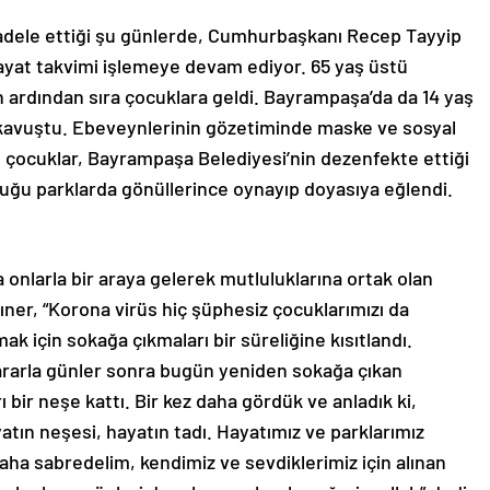
ücadele ettiği şu günlerde, Cumhurbaşkanı Recep Tayyip
hayat takvimi işlemeye devam ediyor. 65 yaş üstü
n ardından sıra çocuklara geldi. Bayrampaşa’da da 14 yaş
 kavuştu. Ebeveynlerinin gözetiminde maske ve sosyal
 çocuklar, Bayrampaşa Belediyesi’nin dezenfekte ettiği
rduğu parklarda gönüllerince oynayıp doyasıya eğlendi.
 onlarla bir araya gelerek mutluluklarına ortak olan
ner, “Korona virüs hiç şüphesiz çocuklarımızı da
ak için sokağa çıkmaları bir süreliğine kısıtlandı.
rarla günler sonra bugün yeniden sokağa çıkan
ı bir neşe kattı. Bir kez daha gördük ve anladık ki,
atın neşesi, hayatın tadı. Hayatımız ve parklarımız
 daha sabredelim, kendimiz ve sevdiklerimiz için alınan