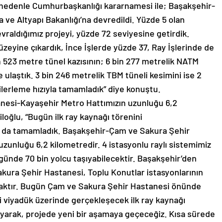
u nedenle Cumhurbaşkanlığı kararnamesi ile; Başakşehir-
 ve Altyapı Bakanlığı’na devredildi. Yüzde 5 olan
vraldığımız projeyi, yüzde 72 seviyesine getirdik.
zeyine çıkardık, İnce İşlerde yüzde 37, Ray İşlerinde de
n 523 metre tünel kazısının; 6 bin 277 metrelik NATM
 ulaştık. 3 bin 246 metrelik TBM tüneli kesimini ise 2
lerleme hızıyla tamamladık” diye konuştu.
nesi-Kayaşehir Metro Hattımızın uzunluğu 6,2
oğlu, “Bugün ilk ray kaynağı törenini
nı da tamamladık. Başakşehir-Çam ve Sakura Şehir
zunluğu 6,2 kilometredir. 4 istasyonlu raylı sistemimiz
günde 70 bin yolcu taşıyabilecektir. Başakşehir’den
kura Şehir Hastanesi, Toplu Konutlar istasyonlarının
caktır. Bugün Çam ve Sakura Şehir Hastanesi önünde
 viyadük üzerinde gerçekleşecek ilk ray kaynağı
layarak, projede yeni bir aşamaya geçeceğiz. Kısa sürede