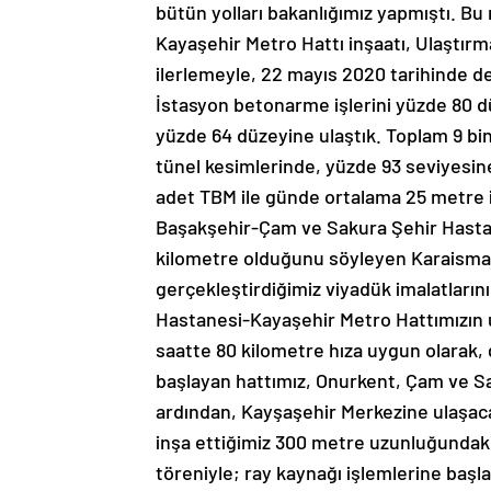
bütün yolları bakanlığımız yapmıştı. B
Kayaşehir Metro Hattı inşaatı, Ulaştırma
ilerlemeyle, 22 mayıs 2020 tarihinde de
İstasyon betonarme işlerini yüzde 80 dü
yüzde 64 düzeyine ulaştık. Toplam 9 bi
tünel kesimlerinde, yüzde 93 seviyesine
adet TBM ile günde ortalama 25 metre i
Başakşehir-Çam ve Sakura Şehir Hasta
kilometre olduğunu söyleyen Karaismail
gerçekleştirdiğimiz viyadük imalatları
Hastanesi-Kayaşehir Metro Hattımızın u
saatte 80 kilometre hıza uygun olarak, 
başlayan hattımız, Onurkent, Çam ve Sa
ardından, Kayşaşehir Merkezine ulaşa
inşa ettiğimiz 300 metre uzunluğundaki
töreniyle; ray kaynağı işlemlerine baş