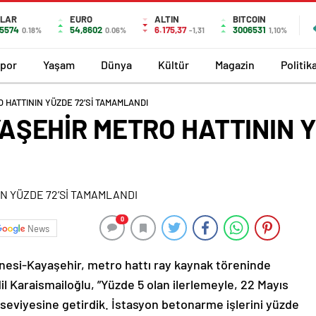
LAR
EURO
ALTIN
BITCOIN
,5574
54,8602
6.175,37
3006531
0.18%
0.06%
-1,31
1,10%
por
Yaşam
Dünya
Kültür
Magazin
Politik
HATTININ YÜZDE 72’Sİ TAMAMLANDI
ŞEHİR METRO HATTININ YÜ
0
News
esi-Kayaşehir, metro hattı ray kaynak töreninde
l Karaismailoğlu, ”Yüzde 5 olan ilerlemeyle, 22 Mayıs
 seviyesine getirdik. İstasyon betonarme işlerini yüzde