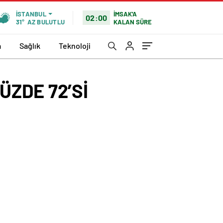
İMSAK'A
İSTANBUL
02:00
KALAN SÜRE
31°
AZ BULUTLU
a
Sağlık
Teknoloji
ZDE 72’Sİ