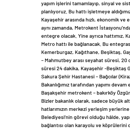
yapım işlerini tamamlayıp, sinyal ve s
planlıyoruz. Bu hattı işletmeye aldığım
Kayaşehir arasında hızlı, ekonomik ve e
aynı zamanda, Metrokent İstasyonu’nda, 
entegre olacak. Yine ayrıca hattımız, K
Metro hattı ile bağlanacak. Bu entegra
Kemerburgaz, Kağıthane, Beşiktaş, Gayr
– Mahmutbey arası seyahat süresi, 20 d
süresi 24 dakika, Kayaşehir -Beşiktaş 
Sakura Şehir Hastanesi – Bağcılar (Kiraz
Bakanlığımız tarafından yapımı devam 
Başakşehir metrokent – bakırköy Özgürl
Bizler bakanlık olarak, sadece büyük al
hatlarımızın merkezi yerleşim yerlerine
Belediyesi’nin görevi olduğu hâlde, ya
bağlantısı olan karayolu ve köprülerini 