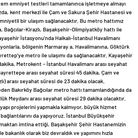
istem emniyet testleri tamamlanınca işletmeye almayı
ızda, kent merkezi ile Çam ve Sakura Şehir Hastanesi ve
mniyetli bir ulaşım sağlanacaktır. Bu metro hattımız
Bağcılar-Kirazlı, Başakşehir-Olimpiyatköy hattı ile
ayaşehir İstasyonu’nda Halkalı-İstanbul Havalimanı
syonlarla, bölgenin Marmaray a, Havalimanına, Göktürk
ettep’ye metro ile ulaşımı da sağlanacaktır. Kayaşehir
akika, Metrokent – İstanbul Havalimanı arası seyahat
Gayrettepe arası seyahat süresi 45 dakika, Çam ve
lı) arası seyahat süresi de 23 dakika olacak.
eden Bakırköy Bağcılar metro hattı tamamlandığında da
ük Meydanı arası seyahat süresi 29 dakika olacaktır.
tyapı projelerini yapmakla kalmıyor, büyük hizmet
 bağlantılarını da yapıyoruz. İstanbul Büyükşehir
pmaktan imtina ettiği, Başakşehir Şehir Hastanemizin
de bakanlık olarak biz devraldık ve yapımını hızla