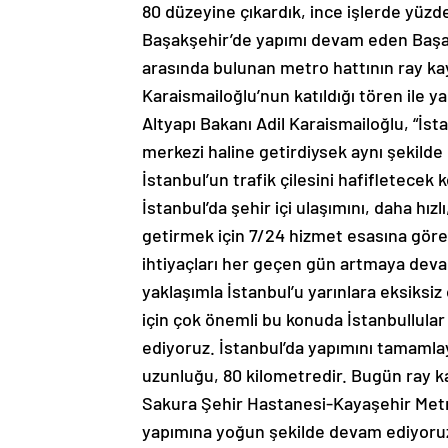
80 düzeyine çıkardık, ince işlerde yüzde
Başakşehir’de yapımı devam eden Başak
arasında bulunan metro hattının ray kay
Karaismailoğlu’nun katıldığı tören ile 
Altyapı Bakanı Adil Karaismailoğlu, “İ
merkezi haline getirdiysek aynı şekilde İ
İstanbul’un trafik çilesini hafifletecek
İstanbul’da şehir içi ulaşımını, daha hı
getirmek için 7/24 hizmet esasına gör
ihtiyaçları her geçen gün artmaya devam 
yaklaşımla İstanbul’u yarınlara eksiksi
için çok önemli bu konuda İstanbullula
ediyoruz. İstanbul’da yapımını tamaml
uzunluğu, 80 kilometredir. Bugün ray 
Sakura Şehir Hastanesi-Kayaşehir Metro h
yapımına yoğun şekilde devam ediyoru