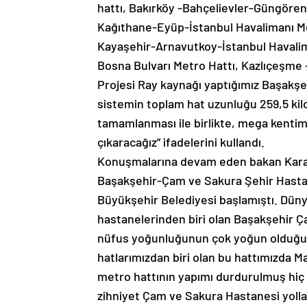
hattı, Bakırköy -Bahçelievler-Güngören-
Kağıthane-Eyüp-İstanbul Havalimanı M
Kayaşehir-Arnavutkoy-İstanbul Havalima
Bosna Bulvarı Metro Hattı, Kazlıçeşme –
Projesi Ray kaynağı yaptığımız Başakşeh
sistemin toplam hat uzunluğu 259,5 ki
tamamlanması ile birlikte, mega kentim
çıkaracağız” ifadelerini kullandı.
Konuşmalarına devam eden bakan Karai
Başakşehir-Çam ve Sakura Şehir Hastan
Büyükşehir Belediyesi başlamıştı. Dünya
hastanelerinden biri olan Başakşehir Ç
nüfus yoğunluğunun çok yoğun olduğu K
hatlarımızdan biri olan bu hattımızda
metro hattının yapımı durdurulmuş hiç b
zihniyet Çam ve Sakura Hastanesi yolla