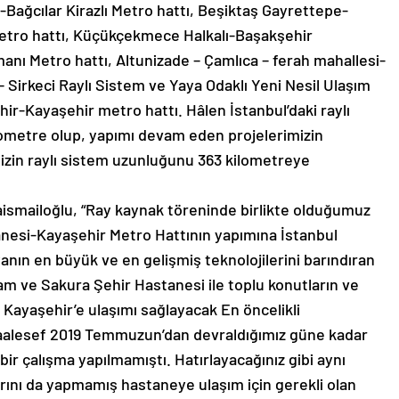
Bağcılar Kirazlı Metro hattı, Beşiktaş Gayrettepe-
etro hattı, Küçükçekmece Halkalı-Başakşehir
nı Metro hattı, Altunizade – Çamlıca – ferah mahallesi-
 Sirkeci Raylı Sistem ve Yaya Odaklı Yeni Nesil Ulaşım
ir-Kayaşehir metro hattı. Hâlen İstanbul’daki raylı
lometre olup, yapımı devam eden projelerimizin
izin raylı sistem uzunluğunu 363 kilometreye
smailoğlu, “Ray kaynak töreninde birlikte olduğumuz
esi-Kayaşehir Metro Hattının yapımına İstanbul
nın en büyük ve en gelişmiş teknolojilerini barındıran
am ve Sakura Şehir Hastanesi ile toplu konutların ve
ayaşehir’e ulaşımı sağlayacak En öncelikli
 Maalesef 2019 Temmuzun’dan devraldığımız güne kadar
ir çalışma yapılmamıştı. Hatırlayacağınız gibi aynı
rını da yapmamış hastaneye ulaşım için gerekli olan