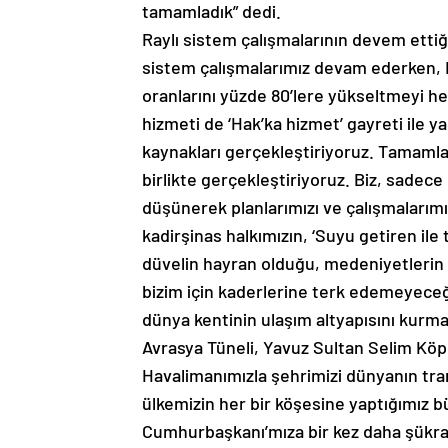
tamamladık” dedi.
Raylı sistem çalışmalarının devem ettiğ
sistem çalışmalarımız devam ederken, Ray
oranlarını yüzde 80’lere yükseltmeyi hed
hizmeti de ‘Hak’ka hizmet’ gayreti ile ya
kaynakları gerçekleştiriyoruz. Tamamladı
birlikte gerçekleştiriyoruz. Biz, sadece
düşünerek planlarımızı ve çalışmalarım
kadirşinas halkımızın, ‘Suyu getiren ile 
düvelin hayran olduğu, medeniyetlerin b
bizim için kaderlerine terk edemeyeceğ
dünya kentinin ulaşım altyapısını kurma
Avrasya Tüneli, Yavuz Sultan Selim Köpr
Havalimanımızla şehrimizi dünyanın tran
ülkemizin her bir köşesine yaptığımız b
Cumhurbaşkanı’mıza bir kez daha şükr