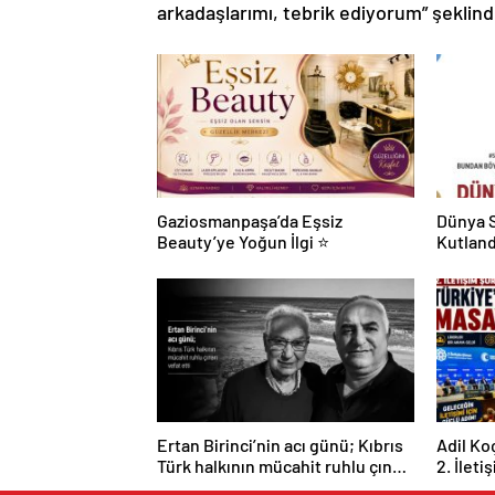
arkadaşlarımı, tebrik ediyorum” şeklin
Gaziosmanpaşa’da Eşsiz
Dünya S
Beauty’ye Yoğun İlgi ⭐
Kutland
Ertan Birinci’nin acı günü; Kıbrıs
Adil Ko
Türk halkının mücahit ruhlu çınarı
2. İleti
vefat etti