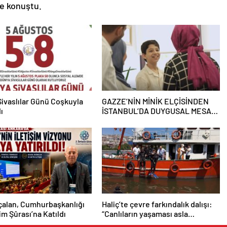
de konuştu.
ivaslılar Günü Coşkuyla
GAZZE’NİN MİNİK ELÇİSİNDEN
ı
İSTANBUL’DA DUYGUSAL MESAJ:
“BURASI BENİM İKİNCİ EVİM”
çalan, Cumhurbaşkanlığı
Haliç’te çevre farkındalık dalışı:
şim Şûrası’na Katıldı
“Canlıların yaşaması asla
mümkün değil”