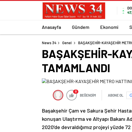
DO
47
Anasayfa
Gündem
Ekonomi
S
News 34
Genel
BAŞAKŞEHİR-KAYAŞEHİR METRO 
BAŞAKŞEHİR-KAYA
TAMAMLANDI
0
BEĞENDİM
ABONE OL
Başakşehir Çam ve Sakura Şehir Hastan
konuşan Ulaştırma ve Altyapı Bakanı Adi
2020’de devraldığımız projeyi yüzde 72