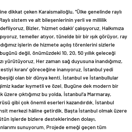
ine dikkat çeken Karaismailoğlu, ”Ülke genelinde raylı
lı sistem ve alt bileşenlerinin yerli ve millilik
efliyoruz. Bizler, ‘hizmet odaklı’ çalışıyoruz. Halkımıza
pıyoruz. temeller atıyor, tünelde bir bir ışık görüyor, ray
ğımız işlerin de hizmete açılış törenlerini sizlerle
 bugünü değil, önümüzdeki 10, 20, 50 yıllık geleceği
ızı yürütüyoruz. Her zaman sağ duyusuna inandığımız,
testiyi kıranı’ göreceğine inanıyoruz. İstanbul yedi
eşiği olan bir dünya kenti. İstanbul ve İstanbullular
imiz kadar kıymetli ve özel. Bugüne dek modern bir
k üzere çıktığımız bu yolda, İstanbul’a Marmaray,
üsü gibi çok önemli eserleri kazandırdık. İstanbul
sit merkezi hâline getirdik. Başta İstanbul olmak üzere
ütün işlerde bizlere desteklerinden dolayı,
anlarımı sunuyorum. Projede emeği geçen tüm