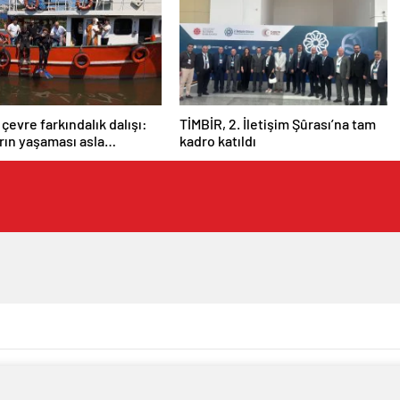
 çevre farkındalık dalışı:
TİMBİR, 2. İletişim Şûrası’na tam
arın yaşaması asla
kadro katıldı
 değil”