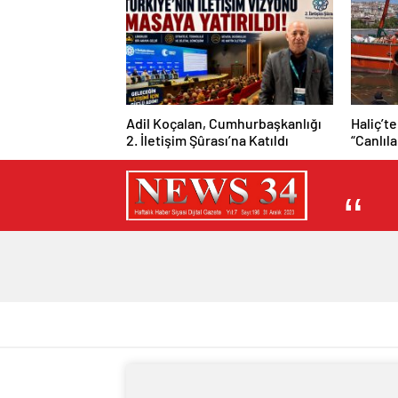
Adil Koçalan, Cumhurbaşkanlığı
Haliç’te
2. İletişim Şûrası’na Katıldı
“Canlıl
mümkün