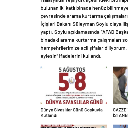
bulunan iki katlı binada henüz bilinm
çevresinde arama kurtarma çalışmaları s
İçişleri Bakanı Süleyman Soylu olaya i
yaptı. Soylu açıklamasında,”AFAD Başka
binadaki arama kurtarma çalışmaları son
hemşehrilerimize acil şifalar diliyorum.
eylesin” ifadelerini kullandı.
Dünya Sivaslılar Günü Coşkuyla
GAZZE’
Kutlandı
İSTANB
“BURASI