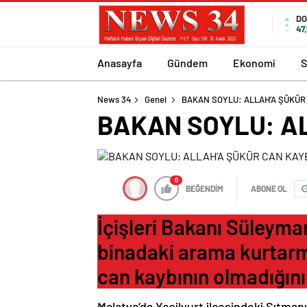
DO
47
Anasayfa
Gündem
Ekonomi
S
News 34
Genel
BAKAN SOYLU: ALLAH’A ŞÜKÜR
BAKAN SOYLU: AL
0
BEĞENDİM
ABONE OL
İçişleri Bakanı Süleyma
binadaki arama kurtarma
can kaybının olmadığını 
Malatya’da Yeşilyurt ilçesindeki Sıtmapı