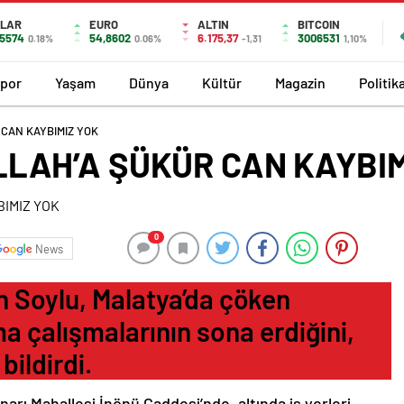
LAR
EURO
ALTIN
BITCOIN
,5574
54,8602
6.175,37
3006531
0.18%
0.06%
-1,31
1,10%
por
Yaşam
Dünya
Kültür
Magazin
Politik
 CAN KAYBIMIZ YOK
LAH’A ŞÜKÜR CAN KAYBIM
0
News
n Soylu, Malatya’da çöken
 çalışmalarının sona erdiğini,
bildirdi.
narı Mahallesi İnönü Caddesi’nde, altında iş yerleri