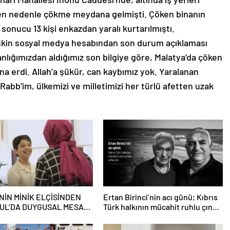
eyen nedenle çökme meydana gelmişti. Çöken binanın
onucu 13 kişi enkazdan yaralı kurtarılmıştı.
lişkin sosyal medya hesabından son durum açıklaması
nlığımızdan aldığımız son bilgiye göre, Malatya’da çöken
a erdi. Allah’a şükür, can kaybımız yok. Yaralanan
 Rabb’im, ülkemizi ve milletimizi her türlü afetten uzak
NİN MİNİK ELÇİSİNDEN
Ertan Birinci’nin acı günü; Kıbrıs
UL’DA DUYGUSAL MESAJ:
Türk halkının mücahit ruhlu çınarı
 BENİM İKİNCİ EVİM”
vefat etti