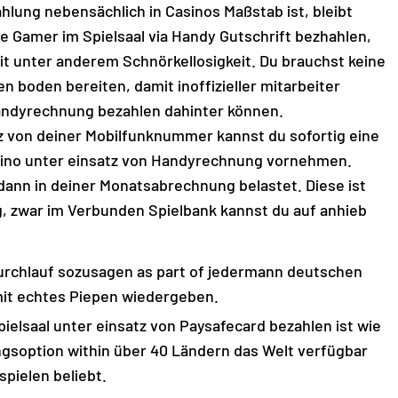
hlung nebensächlich in Casinos Maßstab ist, bleibt
ge Gamer im Spielsaal via Handy Gutschrift bezhahlen,
t unter anderem Schnörkellosigkeit. Du brauchst keine
n boden bereiten, damit inoffizieller mitarbeiter
Handyrechnung bezahlen dahinter können.
tz von deiner Mobilfunknummer kannst du sofortig eine
Casino unter einsatz von Handyrechnung vornehmen.
ann in deiner Monatsabrechnung belastet. Diese ist
lig, zwar im Verbunden Spielbank kannst du auf anhieb
urchlauf sozusagen as part of jedermann deutschen
it echtes Piepen wiedergeben.
Spielsaal unter einsatz von Paysafecard bezahlen ist wie
soption within über 40 Ländern das Welt verfügbar
spielen beliebt.