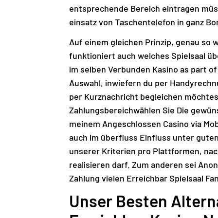
entsprechende Bereich eintragen müsst
einsatz von Taschentelefon in ganz B
Auf einem gleichen Prinzip, genau so 
funktioniert auch welches Spielsaal ü
im selben Verbunden Kasino as part of
Auswahl, inwiefern du per Handyrechnu
per Kurznachricht begleichen möchtest.
Zahlungsbereichwählen Sie Die gewünsc
meinem Angeschlossen Casino via Mobil
auch im überfluss Einfluss unter gut
unserer Kriterien pro Plattformen, n
realisieren darf. Zum anderen sei Ano
Zahlung vielen Erreichbar Spielsaal Fa
Unser Besten Alter