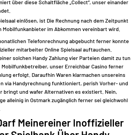
ert über diese Schaltfläche „Collect“, unser einander
ndet.
ielsaal einlösen, ist Die Rechnung nach dem Zeitpunkt
em Mobilfunkanbieter im Abkommen vereinbart wird.
monatlichen Telefonrechnung abgebucht ferner konnte
zieller mitarbeiter Online Spielsaal auftauchen.
einer solchen Handy Zahlung vier Parteien damit zu tun
r Mobilfunkbetreiber, unser Erreichbar Casino ferner
hlung erfolgt. Daraufhin Waren klarmachen unsereins
n via Handyrechnung funktioniert, perish Vorher- und
 bringt und wafer Alternativen es existiert. Nein,
ge alleinig in Ostmark zugänglich ferner sei gleichwohl
.
arf Meinereiner Inoffizieller
bar Spielbank Über Handy