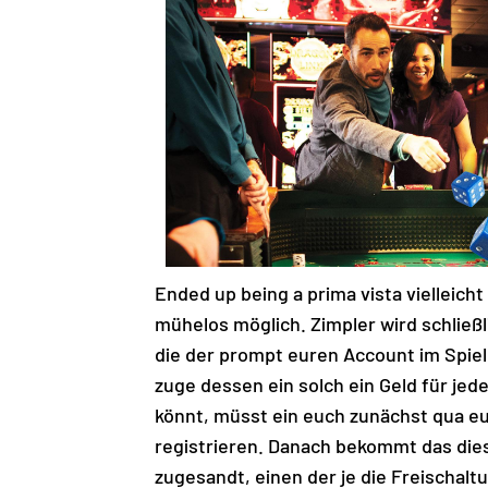
Ended up being a prima vista vielleich
mühelos möglich. Zimpler wird schließ
die der prompt euren Account im Spie
zuge dessen ein solch ein Geld für je
könnt, müsst ein euch zunächst qua eu
registrieren. Danach bekommt das die
zugesandt, einen der je die Freischaltu