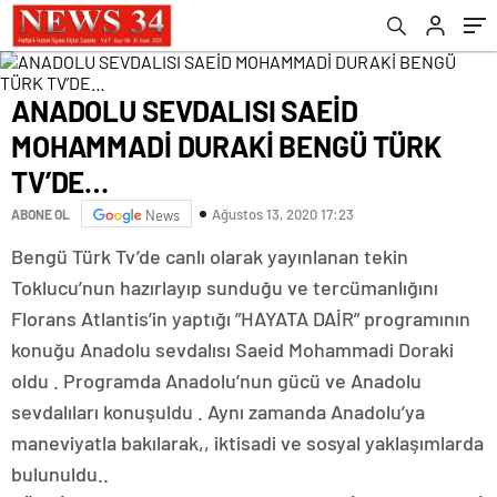
ANADOLU SEVDALISI SAEİD
MOHAMMADİ DURAKİ BENGÜ TÜRK
TV’DE…
Ağustos 13, 2020 17:23
ABONE OL
News
Bengü Türk Tv’de canlı olarak yayınlanan tekin
Toklucu’nun hazırlayıp sunduğu ve tercümanlığını
Florans Atlantis’in yaptığı ”HAYATA DAİR” programının
konuğu Anadolu sevdalısı Saeid Mohammadi Doraki
oldu . Programda Anadolu’nun gücü ve Anadolu
sevdalıları konuşuldu . Aynı zamanda Anadolu’ya
maneviyatla bakılarak,, iktisadi ve sosyal yaklaşımlarda
bulunuldu..