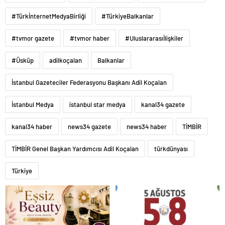
#TürkİnternetMedyaBirliği
#TürkiyeBalkanlar
#tvmor gazete
#tvmor haber
#Uluslararasıİlişkiler
#Üsküp
adilkoçalan
Balkanlar
İstanbul Gazeteciler Federasyonu Başkanı Adil Koçalan
İstanbul Medya
istanbul star medya
kanal34 gazete
kanal34 haber
news34 gazete
news34 haber
TİMBİR
TİMBİR Genel Başkan Yardımcısı Adil Koçalan
türkdünyası
Türkiye