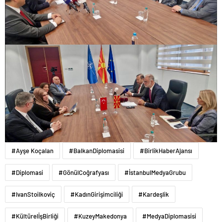
#Ayşe Koçalan
#BalkanDiplomasisi
#BirlikHaberAjansı
#Diplomasi
#GönülCoğrafyası
#İstanbulMedyaGrubu
#IvanStoilkoviç
#KadınGirişimciliği
#Kardeşlik
#KültürelİşBirliği
#KuzeyMakedonya
#MedyaDiplomasisi