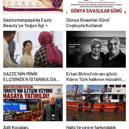
Gaziosmanpaşa’da Eşsiz
Dünya Sivaslılar Günü
Beauty’ye Yoğun İlgi ⭐
Coşkuyla Kutlandı
GAZZE’NİN MİNİK
Ertan Birinci’nin acı günü;
ELÇİSİNDEN İSTANBUL’DA
Kıbrıs Türk halkının mücahit
DUYGUSAL MESAJ: “BURASI
ruhlu çınarı vefat etti
BENİM İKİNCİ EVİM”
Adil Koçalan,
Haliç’te çevre farkındalık