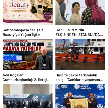
Gaziosmanpaşa’da Eşsiz
GAZZE’NİN MİNİK
Beauty’ye Yoğun İlgi ⭐
ELÇİSİNDEN İSTANBUL’DA
DUYGUSAL MESAJ: “BURASI
BENİM İKİNCİ EVİM”
Adil Koçalan,
Haliç’te çevre farkındalık
Cumhurbaşkanlığı 2. İletişim
dalışı: “Canlıların yaşaması
Şûrası’na Katıldı
asla mümkün değil”