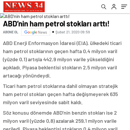
ABD’nin ham petrol stokları arttı!
Şubat 21, 2020 09:59
ABONE OL
News
ABD Enerji Enformasyon İdaresi (EIA), ülkedeki ticari
ham petrol stoklarının geçen hafta 0,4 milyon varil
(yüzde 0,1) artışla 442,9 milyon varile yükseldiğini
açıkladı. Piyasa beklentisi stokların 2,5 milyon varil
artacağı yönündeydi.
Ticari ham petrol stoklarına dahil olmayan stratejik
ham petrol stokları geçen hafta değişmeyerek 635
milyon varil seviyesinde sabit kaldı.
Söz konusu dönemde ABD’nin benzin stokları ise 2
milyon varil (yüzde 0,8) azalarak 259,1 milyon varile
geriledi. Piyasa beklentisi stokların 0,4 milyon varil