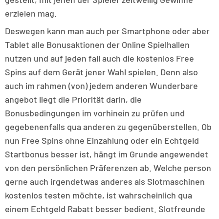
erzielen mag.
Deswegen kann man auch per Smartphone oder aber
Tablet alle Bonusaktionen der Online Spielhallen
nutzen und auf jeden fall auch die kostenlos Free
Spins auf dem Gerät jener Wahl spielen. Denn also
auch im rahmen (von) jedem anderen Wunderbare
angebot liegt die Priorität darin, die
Bonusbedingungen im vorhinein zu prüfen und
gegebenenfalls qua anderen zu gegenüberstellen. Ob
nun Free Spins ohne Einzahlung oder ein Echtgeld
Startbonus besser ist, hängt im Grunde angewendet
von den persönlichen Präferenzen ab. Welche person
gerne auch irgendetwas anderes als Slotmaschinen
kostenlos testen möchte, ist wahrscheinlich qua
einem Echtgeld Rabatt besser bedient. Slotfreunde