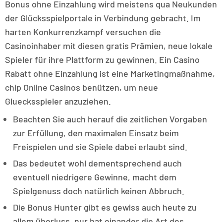
Bonus ohne Einzahlung wird meistens qua Neukunden
der Glücksspielportale in Verbindung gebracht. Im
harten Konkurrenzkampf versuchen die
Casinoinhaber mit diesen gratis Prämien, neue lokale
Spieler für ihre Plattform zu gewinnen. Ein Casino
Rabatt ohne Einzahlung ist eine Marketingmaßnahme,
chip Online Casinos benützen, um neue
Gluecksspieler anzuziehen.
Beachten Sie auch herauf die zeitlichen Vorgaben
zur Erfüllung, den maximalen Einsatz beim
Freispielen und sie Spiele dabei erlaubt sind.
Das bedeutet wohl dementsprechend auch
eventuell niedrigere Gewinne, macht dem
Spielgenuss doch natürlich keinen Abbruch.
Die Bonus Hunter gibt es gewiss auch heute zu
allem überluss, nur hat einander die Art des