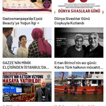
Gaziosmanpaşa’da Eşsiz
Dünya Sivaslılar Günü
Beauty’ye Yoğun İlgi ⭐
Coşkuyla Kutlandı
GAZZE’NİN MİNİK
Ertan Birinci’nin acı günü;
ELÇİSİNDEN İSTANBUL’DA
Kıbrıs Türk halkının mücahit
DUYGUSAL MESAJ: “BURASI
ruhlu çınarı vefat etti
BENİM İKİNCİ EVİM”