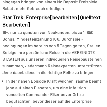
hingegen bringen von einem No Deposit Freispiele
Rabatt mehr Gebrauch erledigen.
Star Trek: Enterprise[bearbeiten | Quelltext
Bearbeiten]
18+, nur zu gunsten von Neukunden, bis zu 1. 850
Bonus, Mindesteinzahlung 10€, Durchspiel­
bedingungen im bereich von 5 Tagen gelten. Stellen
Selbige Ihre persönliche Reise in die VEREINIGTE
STAATEN aus unseren individuellen Reisebausteinen
zusammen. Jedermann Reiseexperten unterstützen
Jene dabei, diese in die richtige Reihe zu bringen.
In der nahen Episode Kraft welcher Träume beamt
jene auf einen Planeten, um eine Infektion
vonseiten Commander Riker bevor Ort zu
begutachten, bevor dieser auf die Enterprise