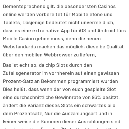
Dementsprechend gilt, die besondersten Casinos
online werden vorbereitet für Mobiltelefone und
Tablets. Dasjenige bedeutet nicht unvermeidlich,
dass es eine extra native App für iOS und Android fürs
Mobile Casino geben muss, denn die neuen
Webstandards machen das möglich, dieselbe Qualität
über den mobilen Webbrowser zu liefern.
Das ist echt so, da chip Slots durch den
Zufallsgenerator im vornherein auf einen gewissen
Prozent-Satz an Bekommen programmiert wurden.
Dies heißt, dass wenn der von euch gespielte Slot
eine durchschnittliche Gewinnrate von 96% besitzt,
ändert die Varianz dieses Slots ein schwarzes bild
dem Prozentsatz. Nur die Auszahlungsart und in
keiner weise die Summen dieser Auszahlungen sind