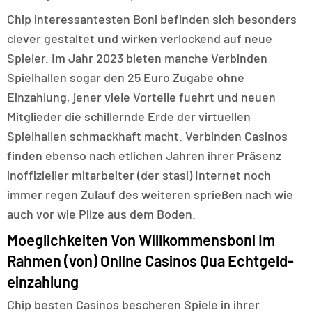
Chip interessantesten Boni befinden sich besonders
clever gestaltet und wirken verlockend auf neue
Spieler. Im Jahr 2023 bieten manche Verbinden
Spielhallen sogar den 25 Euro Zugabe ohne
Einzahlung, jener viele Vorteile fuehrt und neuen
Mitglieder die schillernde Erde der virtuellen
Spielhallen schmackhaft macht. Verbinden Casinos
finden ebenso nach etlichen Jahren ihrer Präsenz
inoffizieller mitarbeiter (der stasi) Internet noch
immer regen Zulauf des weiteren sprießen nach wie
auch vor wie Pilze aus dem Boden.
Moeglichkeiten Von Willkommensboni Im
Rahmen (von) Online Casinos Qua Echtgeld-
einzahlung
Chip besten Casinos bescheren Spiele in ihrer