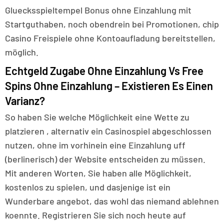
Gluecksspieltempel Bonus ohne Einzahlung mit
Startguthaben, noch obendrein bei Promotionen, chip
Casino Freispiele ohne Kontoaufladung bereitstellen,
möglich.
Echtgeld Zugabe Ohne Einzahlung Vs Free
Spins Ohne Einzahlung – Existieren Es Einen
Varianz?
So haben Sie welche Möglichkeit eine Wette zu
platzieren , alternativ ein Casinospiel abgeschlossen
nutzen, ohne im vorhinein eine Einzahlung uff
(berlinerisch) der Website entscheiden zu müssen.
Mit anderen Worten, Sie haben alle Möglichkeit,
kostenlos zu spielen, und dasjenige ist ein
Wunderbare angebot, das wohl das niemand ablehnen
koennte. Registrieren Sie sich noch heute auf