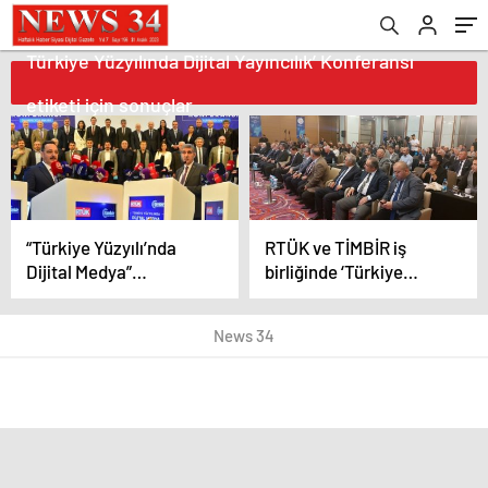
Türkiye Yüzyılında Dijital Yayıncılık’ Konferansı
etiketi için sonuçlar
“Türkiye Yüzyılı’nda
RTÜK ve TİMBİR iş
Dijital Medya”
birliğinde ‘Türkiye
konuşuldu
Yüzyılında Dijital
Yayıncılık’ Konferansı
News 34