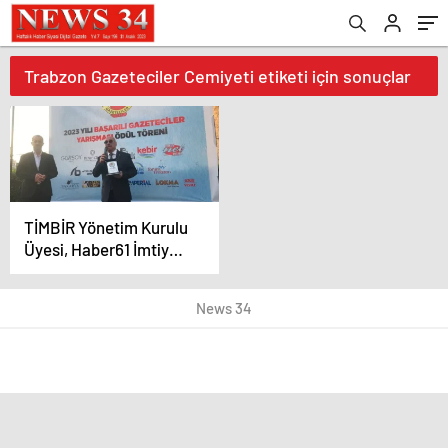
Trabzon Gazeteciler Cemiyeti etiketi için sonuçlar
TİMBİR Yönetim Kurulu
Üyesi, Haber61 İmtiyaz
Sahibi Tanju
Akıncıoğlu’na Hizmet
News 34
Ödülü