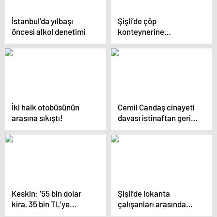
İstanbul’da yılbaşı
Şişli’de çöp
öncesi alkol denetimi
konteynerine
bırakılmış bir bebek
bulundu!
İki halk otobüsünün
Cemil Candaş cinayeti
arasına sıkıştı!
davası istinaftan geri
döndü
Keskin: ’55 bin dolar
Şişli’de lokanta
kira, 35 bin TL’ye
çalışanları arasında
düşürülmüş!’
çöp kavgası