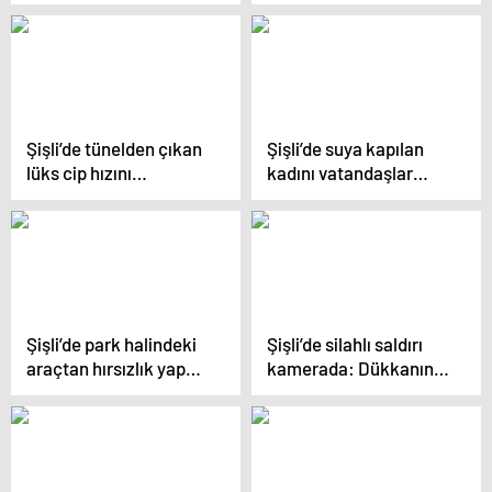
anlar: Raylara düşen
kamerada: Adres
genç son anda
sorma bahanesiyle
kurtarıldı
vurdu
Şişli’de tünelden çıkan
Şişli’de suya kapılan
lüks cip hızını
kadını vatandaşlar
alamayarak beton
kurtardı
direğe çarptı: 1’i ağır 4
yaralı
Şişli’de park halindeki
Şişli’de silahlı saldırı
araçtan hırsızlık yapan
kamerada: Dükkanın
şahıs tutuklandı
önünde oturan adama
ateş açtılar