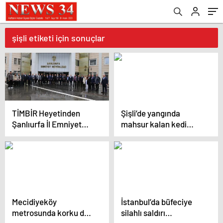
şişli etiketi için sonuçlar
TİMBİR Heyetinden
Şişli’de yangında
Şanlıurfa İl Emniyet
mahsur kalan kedi
Müdürlüğü’ne Ziyaret
itfaiye ekiplerince
kurtarıldı
Mecidiyeköy
İstanbul’da büfeciye
metrosunda korku dolu
silahlı saldırı