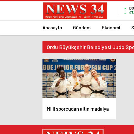
DO
47
Anasayfa
Gündem
Ekonomi
S
Ordu Büyükşehir Belediyesi Judo Spo
Milli sporcudan altın madalya