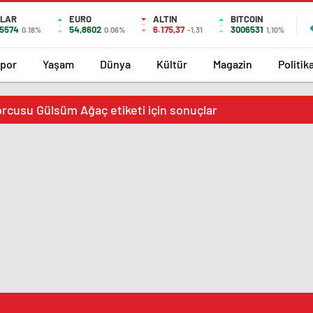
LAR
EURO
ALTIN
BITCOIN
,5574
54,8602
6.175,37
3006531
0.18%
0.06%
-1,31
1,10%
por
Yaşam
Dünya
Kültür
Magazin
Politik
rcusu Gülsüm Ağaç etiketi için sonuçlar