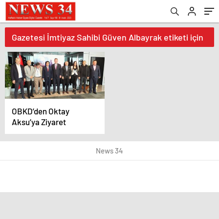
OBKD Başkan Yardımcısı ve Edebiyat Magazin
Gazetesi İmtiyaz Sahibi Güven Albayrak etiketi için
sonuçlar
OBKD’den Oktay
Aksu’ya Ziyaret
News 34