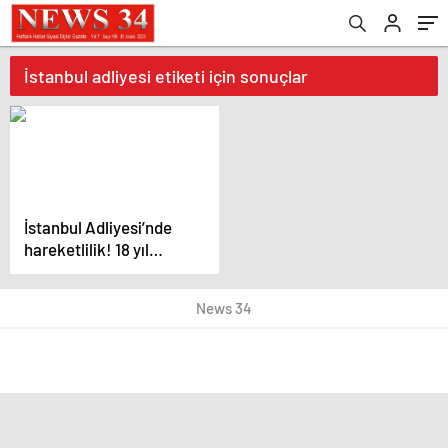
İstanbul adliyesi etiketi için sonuçlar
İstanbul Adliyesi’nde
hareketlilik! 18 yıl
cezayı duyunca
kaçmaya çalıştı
News 34