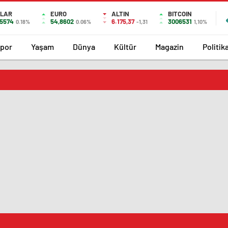
LAR
EURO
ALTIN
BITCOIN
,5574
54,8602
6.175,37
3006531
0.18%
0.06%
-1,31
1,10%
por
Yaşam
Dünya
Kültür
Magazin
Politik