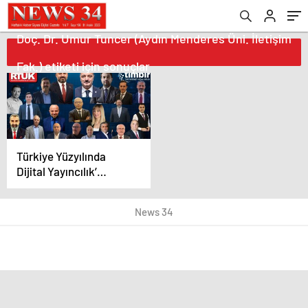
Doç. Dr. Umur Tuncer (Aydın Menderes Üni. İletişim
Fak.) etiketi için sonuçlar
Türkiye Yüzyılında
Dijital Yayıncılık’
Konferansı’na dev
kadro
News 34