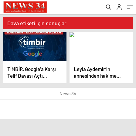
Dava etiketi için sonuçlar
TİMBİR, Google’a Karşı
Leyla Aydemir’in
Telif Davası Açtı
annesinden hakime
“Üyelerimize telif
yürek sızlatan
ücreti öde!”
sözler!Salonu terk etti!
News 34