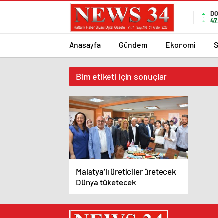
DO
47
Anasayfa
Gündem
Ekonomi
S
Bim etiketi için sonuçlar
Malatya’lı üreticiler üretecek
Dünya tüketecek