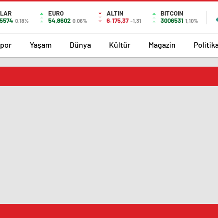
LAR
EURO
ALTIN
BITCOIN
,5574
54,8602
6.175,37
3006531
0.18%
0.06%
-1,31
1,10%
por
Yaşam
Dünya
Kültür
Magazin
Politik