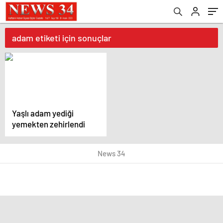
adam etiketi için sonuçlar
Yaşlı adam yediği
yemekten zehirlendi
News 34